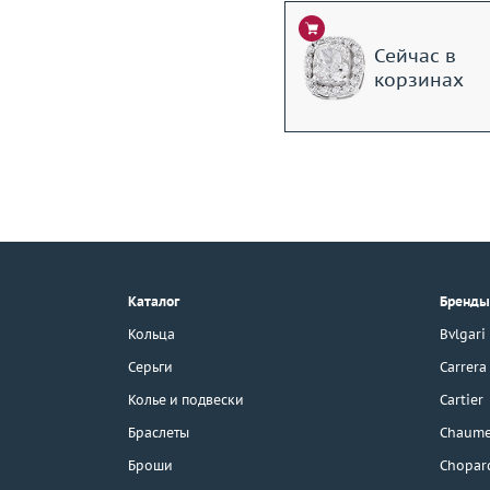
Сейчас в
корзинах
+7 (495) 190-78-88
8 (800) 777-17-88
г. Москва, Тихвинский пер., д. 7,
Каталог
Бренды
стр. 1.
3D-тур по шоуруму
Кольца
Bvlgari
Бесплатная парковка
Серьги
Carrera
Колье и подвески
Cartier
Браслеты
Chaume
Каталог
Броши
Chopar