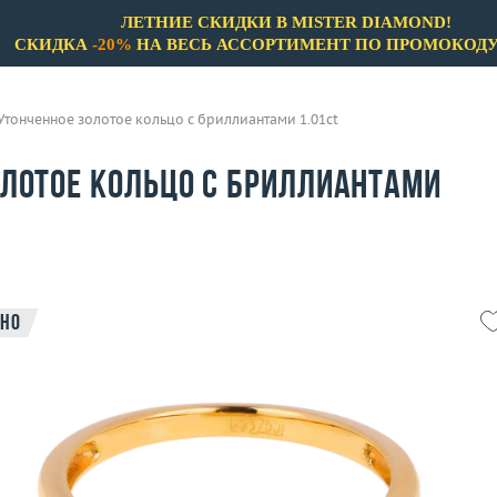
ЛЕТНИЕ СКИДКИ В MISTER DIAMOND!
СКИДКА
-20%
НА ВЕСЬ АССОРТИМЕНТ ПО ПРОМОКОД
Утонченное золотое кольцо с бриллиантами 1.01ct
олотое кольцо с бриллиантами
но