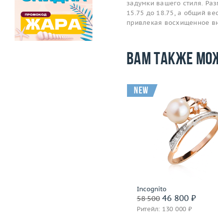
задумки вашего стиля. Ра
15.75 до 18.75, а общий ве
привлекая восхищенное в
Вам также мо
new
Размер
17.5
Размер
Вес (г)
3.55
Вес (г)
Материал
золото 750 пробы
Материал
золото 585
Подробнее
Подробнее
Capra
Incognito
59 200 ₽
46 800 ₽
74 000
58 500
Ритейл: 173 000 ₽
Ритейл: 130 000 ₽