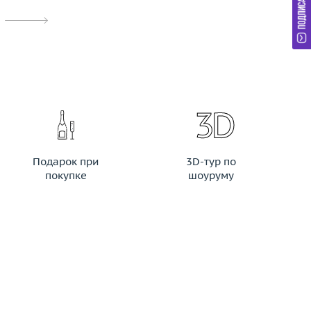
Подарок при
3D-тур по
покупке
шоуруму