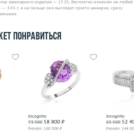
змер ювелирного изделия — 17.25, бесплатно изменим на любой 
с — 3.01 г, и на пальце оно выглядит просто шикарно, сразу
нимание.
жет понравиться
Размер
18.5
Размер
18
Вес (г)
3.57
Вес (г)
3.8
Материал
 пробы
Материал
золото 585 пробы
По
Подробнее
Incognito
Incognito
58 800 ₽
52 4
73 500
65 500
Ритейл: 160 000 ₽
Ритейл: 144 0