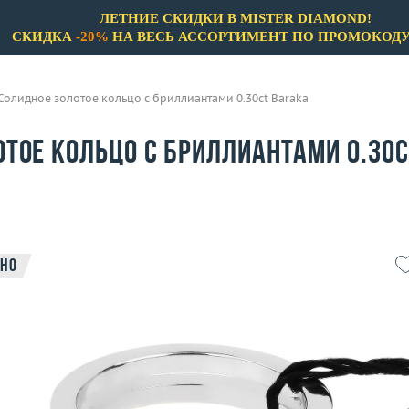
ЛЕТНИЕ СКИДКИ В MISTER DIAMOND!
СКИДКА
-20%
НА ВЕСЬ АССОРТИМЕНТ ПО ПРОМОКОД
Солидное золотое кольцо с бриллиантами 0.30ct Baraka
тое кольцо с бриллиантами 0.30c
но