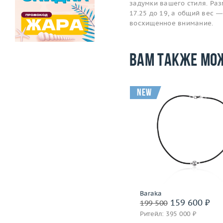
задумки вашего стиля. Ра
17.25 до 19, а общий вес —
восхищенное внимание.
Вам также мо
-62 500
i
new
Размер
17.75
Вес (г)
Вес (г)
8.14
Материал
золото 750
Материал
золото 750 пробы
Подробнее
Подробнее
Baraka
Baraka
158 000 ₽
159 600 ₽
220 500
199 500
Ритейл: 486 000 ₽
Ритейл: 395 000 ₽