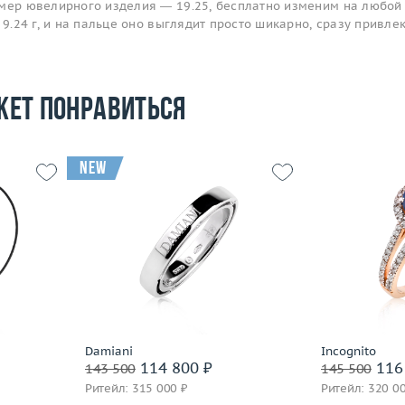
змер ювелирного изделия — 19.25, бесплатно изменим на любой
 9.24 г, и на пальце оно выглядит просто шикарно, сразу привле
жет понравиться
new
7.95
Размер
15.5
Размер
 пробы
Вес (г)
4.89
Вес (г)
Материал
золото 750 пробы
Материал
Подробнее
По
Damiani
Incognito
114 800 ₽
116
143 500
145 500
Ритейл: 315 000 ₽
Ритейл: 320 0