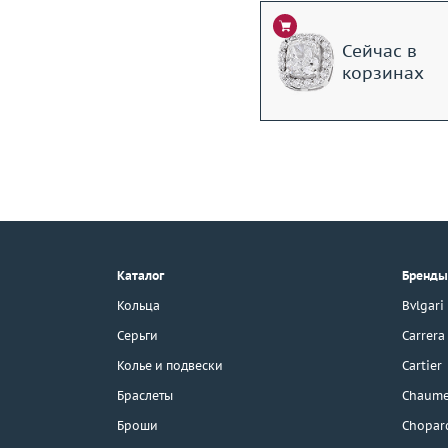
Сейчас в
корзинах
+7 (495) 190-78-88
8 (800) 777-17-88
г. Москва, Тихвинский пер., д. 7,
Каталог
Бренды
стр. 1.
3D-тур по шоуруму
Кольца
Bvlgari
Бесплатная парковка
Серьги
Carrera
Колье и подвески
Cartier
Браслеты
Chaume
Каталог
Броши
Chopar