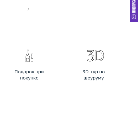
Подарок при
3D-тур по
покупке
шоуруму