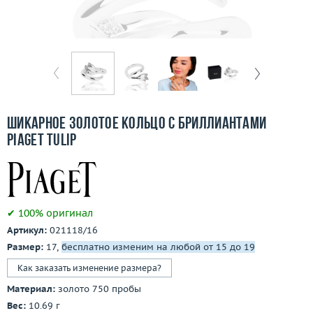
Бесплатная доставка
Покупка и оплата
О компании
Ломбард
Шикарное золотое кольцо с бриллиантами
Контакты
Piaget Tulip
3D-тур по шоуруму
Заказать звонок
✔ 100% оригинал
Артикул:
021118/16
Размер:
17,
бесплатно изменим на любой от 15 до 19
Как заказать изменение размера?
Материал:
золото 750 пробы
Вес:
10.69 г