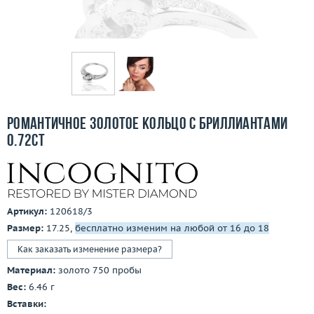
Бесплатная доставка
Покупка и оплата
О компании
Ломбард
Романтичное золотое кольцо с бриллиантами
Контакты
0.72ct
3D-тур по шоуруму
Заказать звонок
Артикул:
120618/3
Размер:
17.25,
бесплатно изменим на любой от 16 до 18
Как заказать изменение размера?
Материал:
золото 750 пробы
Вес:
6.46 г
Вставки: