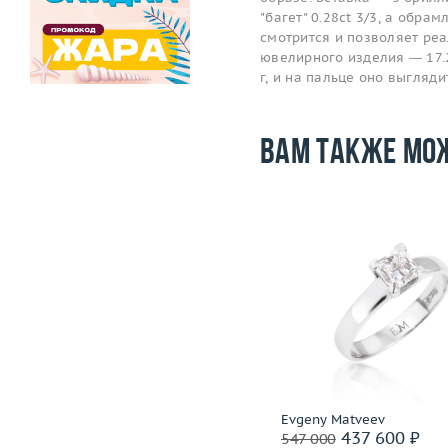
"багет" 0.28ct 3/3, а обра
смотрится и позволяет ре
ювелирного изделия — 17.2
г, и на пальце оно выгляд
Вам также мо
Размер
17.5
Размер
Вес (г)
2.81
Вес (г)
Материал
золото 750 пробы
Материал
золото 750
Подробнее
Подробнее
H.Stern
Evgeny Matveev
81 600 ₽
437 600 ₽
102 000
547 000