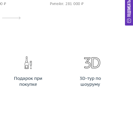
00 ₽
Ритейл: 281 000 ₽
Ри
Подарок при
3D-тур по
покупке
шоуруму