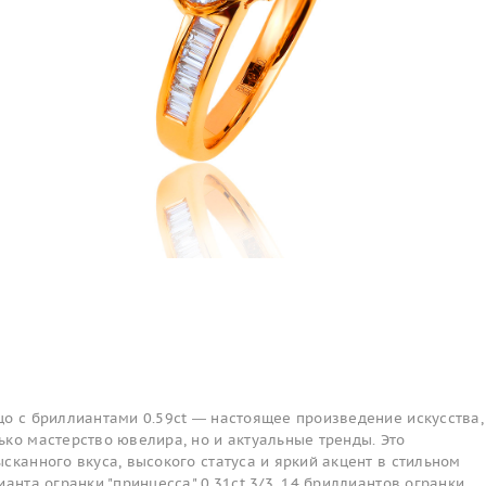
о с бриллиантами 0.59ct — настоящее произведение искусства,
ко мастерство ювелира, но и актуальные тренды. Это
сканного вкуса, высокого статуса и яркий акцент в стильном
ианта огранки "принцесса" 0.31ct 3/3, 14 бриллиантов огранки