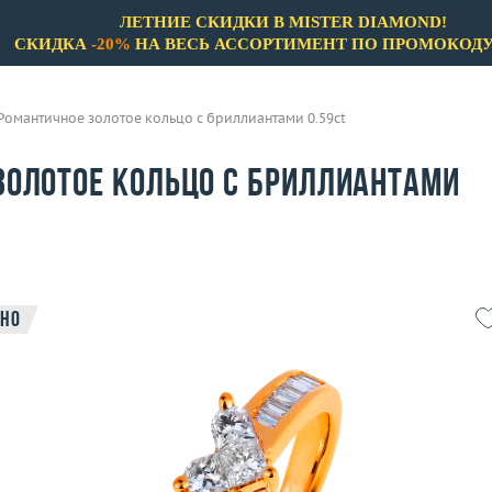
ЛЕТНИЕ СКИДКИ В MISTER DIAMOND!
СКИДКА
-20%
НА ВЕСЬ АССОРТИМЕНТ ПО ПРОМОКОД
Романтичное золотое кольцо с бриллиантами 0.59ct
золотое кольцо с бриллиантами
но