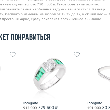
млением служит золото 750 пробы. Такое сочетание отлично
ализовывать самые необычные задумки вашего стиля. Размер
5, бесплатно изменим на любой от 15.25 до 17, а общий вес — 3
ит просто шикарно, сразу привлекая восхищенное внимание.
жет понравиться
Размер
17.5
Размер
19.25
Вес (г)
3.56
Вес (г)
6.87
Материал
 пробы
Материал
золото 750 пробы
По
Подробнее
Incognito
Incognito
729 600 ₽
80 
912 000
101 000