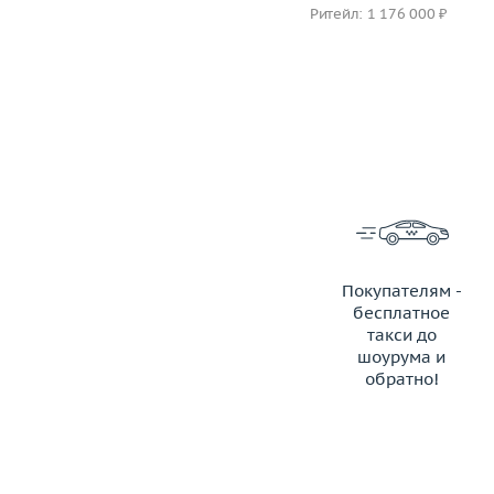
Ритейл: 205 000 ₽
Ритейл: 1 176 000 ₽
Покупателям -
бесплатное
такси до
шоурума и
обратно!
ЗАКАЗАТЬ ТАКСИ