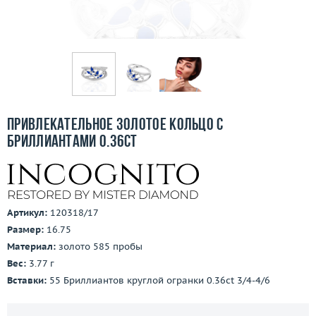
Бесплатная доставка
Покупка и оплата
О компании
Ломбард
Привлекательное золотое кольцо с
Контакты
бриллиантами 0.36ct
3D-тур по шоуруму
Заказать звонок
Артикул:
120318/17
Размер:
16.75
Материал:
золото 585 пробы
Вес:
3.77 г
Вставки:
55 Бриллиантов круглой огранки 0.36ct 3/4-4/6