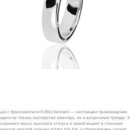
ьцо с бриллиантами 0.09ct Damiani — настоящее произведение
ощено не только мастерство ювелира, но и актуальные тренды. Э
сканного вкуса, высокого статуса и яркий акцент в стильном
лиантов круглой огранки 0.09ct 3/3-3/4, а обрамлением служит