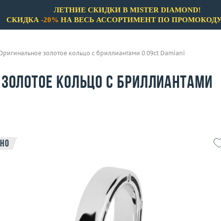
ЛЕТНИЕ СКИДКИ В MISTER DIAMOND!
СКИДКА
-20%
НА ВЕСЬ АССОРТИМЕНТ ПО ПРОМОКОД
Оригинальное золотое кольцо с бриллиантами 0.09ct Damiani
 золотое кольцо с бриллиантами
но