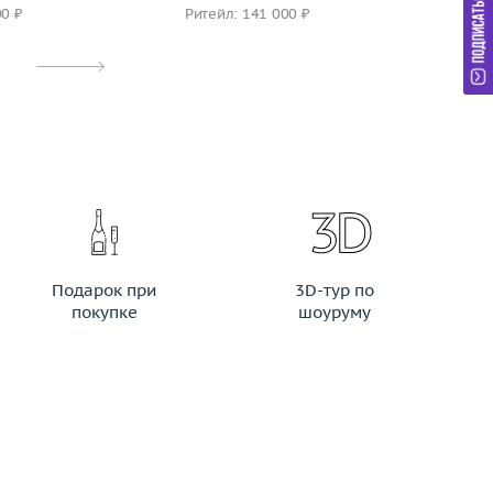
00 ₽
Ритейл: 141 000 ₽
Ри
Подарок при
3D-тур по
покупке
шоуруму