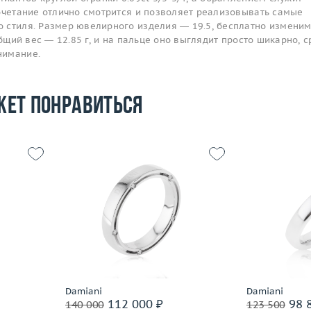
сочетание отлично смотрится и позволяет реализовывать самые
 стиля. Размер ювелирного изделия — 19.5, бесплатно изменим
общий вес — 12.85 г, и на пальце оно выглядит просто шикарно, с
нимание.
жет понравиться
16.5
Размер
18.75
5.57
Вес (г)
6.67
Размер
 пробы
Материал
золото 750 пробы
Вес (г)
Материал
Подробнее
По
Damiani
Damiani
112 000 ₽
98 
140 000
123 500