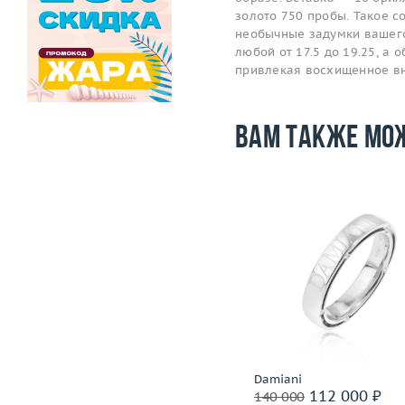
золото 750 пробы. Такое 
необычные задумки вашего
любой от 17.5 до 19.25, а 
привлекая восхищенное в
Вам также мо
Размер
Размер
16.75
Вес (г)
Вес (г)
4.45
Материал
золото 750
Материал
золото 750 пробы
Подробнее
Подробнее
Piaget
Damiani
320 400 ₽
112 000 ₽
400 500
140 000