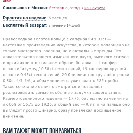
дней
Самовывоз г. Москва:
бесплатно, сегодня
из шоурума
Гарантия на изделие
:
6 месяцев
Бесплатный возврат:
в течение 14 дней
Превосходное золотое кольцо с сапфирами 1.03ct —
настоящее произведение искусства, в котором воплощено не
только мастерство ювелира, но и актуальные тренды. Это
доказательство вашего изысканного вкуса, высокого статуса
и яркий акцент в стильном образе. Вставка — 1 сапфир
огранки "изумруд" 0.58ct темно-синий, 19 сапфиров круглой
огранки 0.45ct темно-синий, 20 бриллиантов круглой огранки
0.30ct 4/5-5/6, а обрамлением служит золото 585 пробы.
Такое сочетание отлично смотрится и позволяет
реализовывать самые необычные задумки вашего стиля.
Размер ювелирного изделия — 17.75, бесплатно изменим на
любой от 16.75 до 19.25, а общий вес — 9.9 г, и на пальце оно
выглядит просто шикарно, сразу привлекая восхищенное
внимание.
Вам также может понравиться