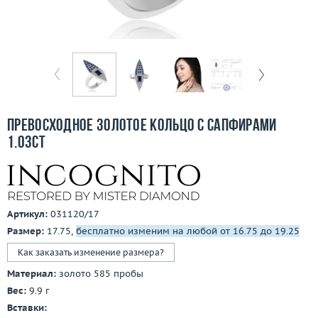
Отзывы
Бесплатная доставка
Покупка и оплата
О компании
Превосходное золотое кольцо с сапфирами
Ломбард
1.03ct
Контакты
3D-тур по шоуруму
Артикул:
031120/17
Размер:
17.75,
бесплатно изменим на любой от 16.75 до 19.25
Заказать звонок
Как заказать изменение размера?
Материал:
золото 585 пробы
Вес:
9.9 г
Вставки: