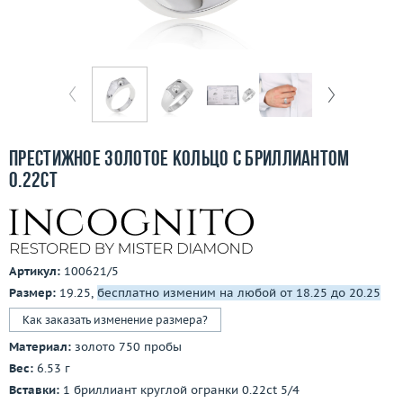
Бесплатная доставка
Покупка и оплата
О компании
Ломбард
Престижное золотое кольцо с бриллиантом
Контакты
0.22ct
3D-тур по шоуруму
Заказать звонок
Артикул:
100621/5
Размер:
19.25,
бесплатно изменим на любой от 18.25 до 20.25
Как заказать изменение размера?
Материал:
золото 750 пробы
Вес:
6.53 г
Вставки:
1 бриллиант круглой огранки 0.22ct 5/4