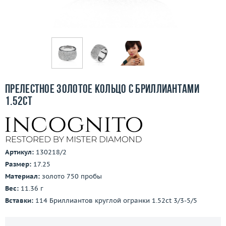
Бесплатная доставка
Покупка и оплата
О компании
Ломбард
Прелестное золотое кольцо с бриллиантами
Контакты
1.52ct
3D-тур по шоуруму
Заказать звонок
Артикул:
130218/2
Размер:
17.25
Материал:
золото 750 пробы
Вес:
11.36 г
Вставки:
114 Бриллиантов круглой огранки 1.52ct 3/3-5/5