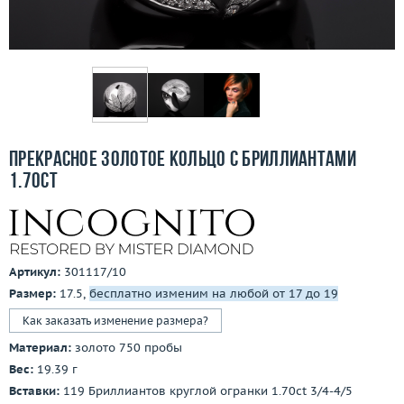
Бесплатная доставка
Покупка и оплата
О компании
Ломбард
Прекрасное золотое кольцо с бриллиантами
Контакты
1.70ct
3D-тур по шоуруму
Заказать звонок
Артикул:
301117/10
Размер:
17.5,
бесплатно изменим на любой от 17 до 19
Как заказать изменение размера?
Материал:
золото 750 пробы
Вес:
19.39 г
Вставки:
119 Бриллиантов круглой огранки 1.70ct 3/4-4/5