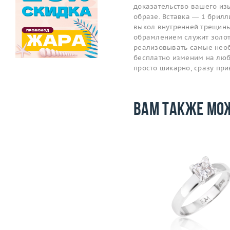
доказательство вашего изы
образе. Вставка — 1 брилли
выкол внутренней трещины 
обрамлением служит золот
реализовывать самые необ
бесплатно изменим на любой
просто шикарно, сразу пр
Вам также мо
Размер
17.5
Размер
Вес (г)
2.81
Вес (г)
Материал
золото 750 пробы
Материал
золото 750
Подробнее
Подробнее