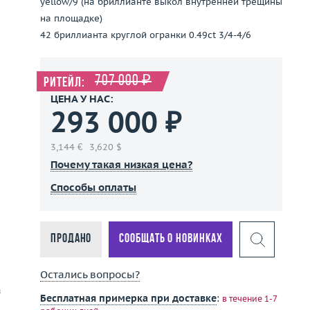
yellow/9 (на бриллианте выкол внутренней трещины
на площадке)
42 бриллианта круглой огранки 0.49ct 3/4-4/6
707 000 ₽
Ритейл:
ЦЕНА У НАС:
293 000 ₽
3,144 €
3,620 $
Почему такая низкая цена?
Способы оплаты
Продано
Сообщать о новинках
Остались вопросы?
в
Бесплатная примерка при доставке
:
в течение 1-7