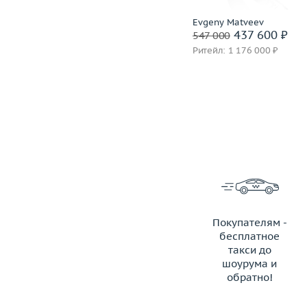
H.Stern
Evgeny Matveev
81 600 ₽
437 600 ₽
102 000
547 000
Ритейл: 205 000 ₽
Ритейл: 1 176 000 ₽
Покупателям -
бесплатное
такси до
шоурума и
обратно!
ЗАКАЗАТЬ ТАКСИ