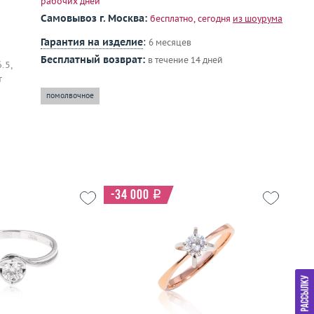
рабочих дней
Самовывоз г. Москва:
бесплатно, сегодня
из шоурума
Гарантия на изделие
:
6 месяцев
Бесплатный возврат:
в течение 14 дней
.5,
т
помолвочное
-34 000
i
19
Размер
17.75
2.45
Вес (г)
2.48
Р
золото 585 пробы
Материал
золото 583 пробы
Ве
М
дробнее
Подробнее