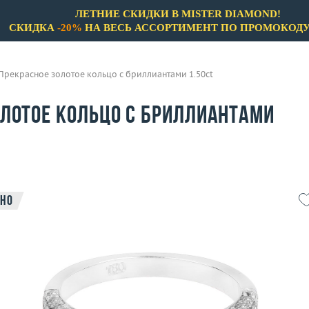
ЛЕТНИЕ СКИДКИ В MISTER DIAMOND!
СКИДКА
-20%
НА ВЕСЬ АССОРТИМЕНТ ПО ПРОМОКОД
Прекрасное золотое кольцо с бриллиантами 1.50ct
олотое кольцо с бриллиантами
но