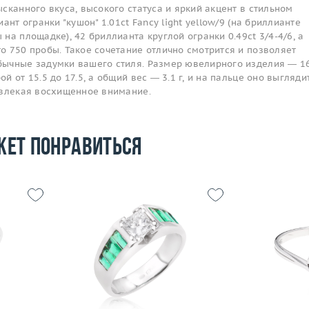
сканного вкуса, высокого статуса и яркий акцент в стильном
ант огранки "кушон" 1.01ct Fancy light yellow/9 (на бриллианте
на площадке), 42 бриллианта круглой огранки 0.49ct 3/4-4/6, а
о 750 пробы. Такое сочетание отлично смотрится и позволяет
ычные задумки вашего стиля. Размер ювелирного изделия — 16
 от 15.5 до 17.5, а общий вес — 3.1 г, и на пальце оно выгляди
ивлекая восхищенное внимание.
жет понравиться
Размер
17.5
Размер
19.25
Вес (г)
3.56
Вес (г)
6.87
Материал
 пробы
Материал
золото 750 пробы
По
Подробнее