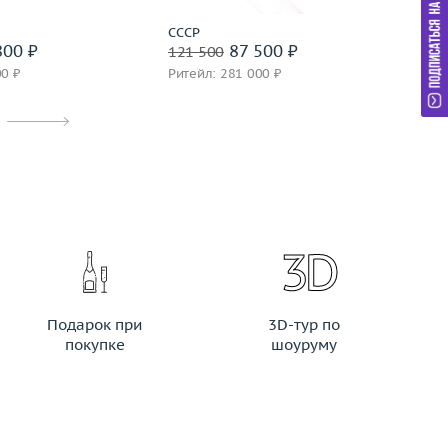
СССР
М
800 ₽
87 500 ₽
121 500
45
00 ₽
Ритейл: 281 000 ₽
Ри
Подарок при
3D-тур по
покупке
шоуруму