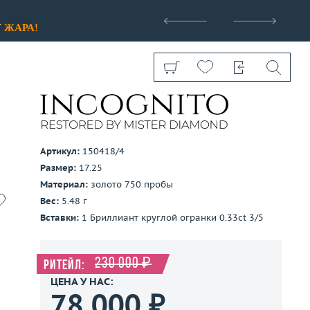
>
У
ЖАРА!
Артикул:
150418/4
Размер:
17.25
Показать все
Материал:
золото 750 пробы
Вес:
5.48 г
Вставки:
1 Бриллиант круглой огранки 0.33ct 3/5
230 000 ₽
Ритейл:
ЦЕНА У НАС:
78 000 ₽