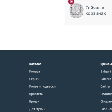
Сейчас в
корзинах
+7 (495) 190-78-88
8 (800) 777-17-88
г. Москва, Тихвинский пер., д. 7,
Каталог
Бренды
стр. 1.
3D-тур по шоуруму
Кольца
Bvlgari
Бесплатная парковка
Серьги
Carrera
Колье и подвески
Cartier
Браслеты
Chaume
Каталог
Броши
Chopar
Бренды
Для мужчин
Pasqual