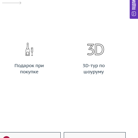
Подарок при
3D-тур по
покупке
шоуруму