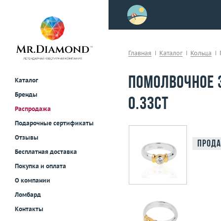
>
осле примерки!
Главная
Каталог
Кольца
Помолвочное 
Каталог
Бренды
0.33ct
Распродажа
Подарочные сертификаты
Отзывы
Прода
Бесплатная доставка
Покупка и оплата
О компании
Ломбард
Контакты