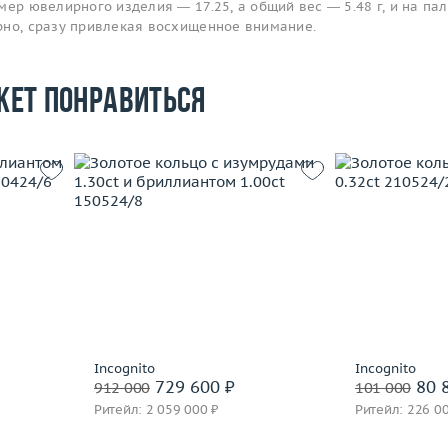
мер ювелирного изделия — 17.25, а общий вес — 5.48 г, и на па
рно, сразу привлекая восхищенное внимание.
жет понравиться
Размер
17.5
Размер
19.25
Вес (г)
3.56
Вес (г)
6.87
Материал
 пробы
Материал
золото 750 пробы
По
Подробнее
Incognito
Incognito
729 600 ₽
80 
912 000
101 000
Ритейл: 2 059 000 ₽
Ритейл: 226 0