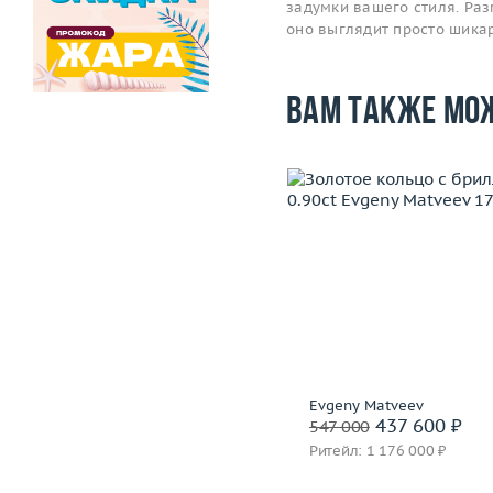
задумки вашего стиля. Раз
оно выглядит просто шика
Вам также мо
Размер
17.5
Размер
Вес (г)
2.81
Вес (г)
Материал
золото 750 пробы
Материал
золото 750
Подробнее
Подробнее
H.Stern
Evgeny Matveev
81 600 ₽
437 600 ₽
102 000
547 000
Ритейл: 205 000 ₽
Ритейл: 1 176 000 ₽