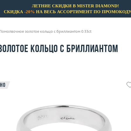
ЛЕТНИЕ СКИДКИ В MISTER DIAMOND!
СКИДКА
-20%
НА ВЕСЬ АССОРТИМЕНТ ПО ПРОМОКОД
Помолвочное золотое кольцо с бриллиантом 0.33ct
золотое кольцо с бриллиантом
но