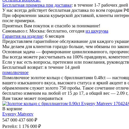
Бесплатная примерка при доставке
:
в течение 1-7 рабочих дней
У нас всегда действует бесплатная доставка по всем городам РФ
При оформлении заказа курьерской доставкой, клиенты интерн
после примерки.
Приятных Вам покупок и спасибо за понимание!
Самовывоз г. Москва:
бесплатно, сегодня
из шоурума
Гарантия на изделие
:
6 месяцев
Предоставляем гарантийное обслуживание для каждого украшен
Мы делаем для клиентов гораздо больше, чем обязаны по закон
Основная задача — формирование цивилизованного, прозрачно
Вы всегда можете рассчитывать на 100% правдивую, компетен
Если у вас есть вопросы, претензии или пожелания, руководств
Бесплатный возврат:
в течение 14 дней
помолвочное
Помолвочное золотое кольцо с бриллиантами 0.48ct — настояще
вашего изысканного вкуса, высокого статуса и яркий акцент в с
обрамлением служит золото 750 пробы. Такое сочетание отлич
бесплатно изменим на любой от 15 до 17, а общий вес — 2.09 г
Вам также может понравиться
В корзине
Evgeny Matveev
547 000
437 600 ₽
Ритейл: 1 176 000 ₽