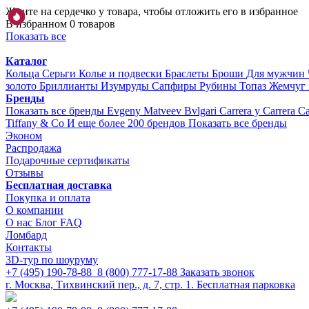
Жмите на сердечко у товара, чтобы отложить его в избранное
В избранном 0 товаров
Показать все
Каталог
Кольца
Серьги
Колье и подвески
Браслеты
Броши
Для мужчин
золото
Бриллианты
Изумруды
Сапфиры
Рубины
Топаз
Жемчуг
Бренды
Показать все бренды
Evgeny Matveev
Bvlgari
Carrera y Carrera
Ca
Tiffany & Co
И еще более 200 брендов
Показать все бренды
Эконом
Распродажа
Подарочные сертификаты
Отзывы
Бесплатная доставка
Покупка и оплата
О компании
О нас
Блог
FAQ
Ломбард
Контакты
3D-тур по шоуруму
+7 (495) 190-78-88
8 (800) 777-17-88
Заказать звонок
г. Москва, Тихвинский пер., д. 7, стр. 1.
Бесплатная парковка