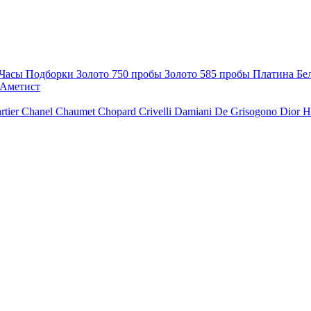
Часы
Подборки
Золото 750 пробы
Золото 585 пробы
Платина
Бе
Аметист
rtier
Chanel
Chaumet
Chopard
Crivelli
Damiani
De Grisogono
Dior
H