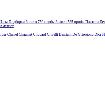
Часы
Подборки
Золото 750 пробы
Золото 585 пробы
Платина
Бе
Аметист
rtier
Chanel
Chaumet
Chopard
Crivelli
Damiani
De Grisogono
Dior
H