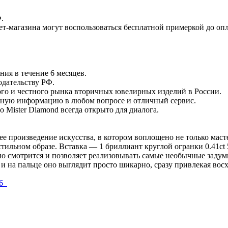
.
ет-магазина могут воспользоваться бесплатной примеркой до опл
ия в течение 6 месяцев.
одательству РФ.
го и честного рынка вторичных ювелирных изделий в России.
тную информацию в любом вопросе и отличный сервис.
о Mister Diamond всегда открыто для диалога.
е произведение искусства, в котором воплощено не только масте
тильном образе. Вставка — 1 бриллиант круглой огранки 0.41ct 5/
но смотрится и позволяет реализовывать самые необычные задум
, и на пальце оно выглядит просто шикарно, сразу привлекая во