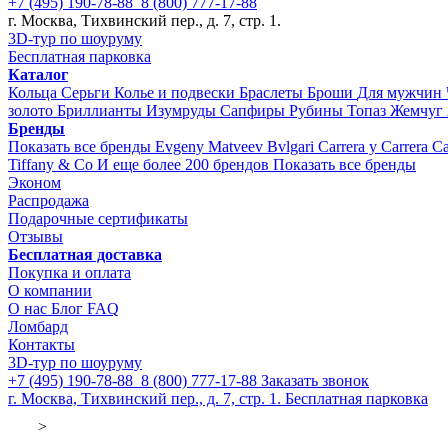
+7 (495) 190-78-88
8 (800) 777-17-88
г. Москва, Тихвинский пер., д. 7, стр. 1.
3D-тур по шоуруму
Бесплатная парковка
Каталог
Кольца
Серьги
Колье и подвески
Браслеты
Броши
Для мужчин
золото
Бриллианты
Изумруды
Сапфиры
Рубины
Топаз
Жемчуг
Бренды
Показать все бренды
Evgeny Matveev
Bvlgari
Carrera y Carrera
Ca
Tiffany & Co
И еще более 200 брендов
Показать все бренды
Эконом
Распродажа
Подарочные сертификаты
Отзывы
Бесплатная доставка
Покупка и оплата
О компании
О нас
Блог
FAQ
Ломбард
Контакты
3D-тур по шоуруму
+7 (495) 190-78-88
8 (800) 777-17-88
Заказать звонок
г. Москва, Тихвинский пер., д. 7, стр. 1.
Бесплатная парковка
>