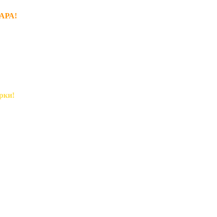
АРА!
рки!