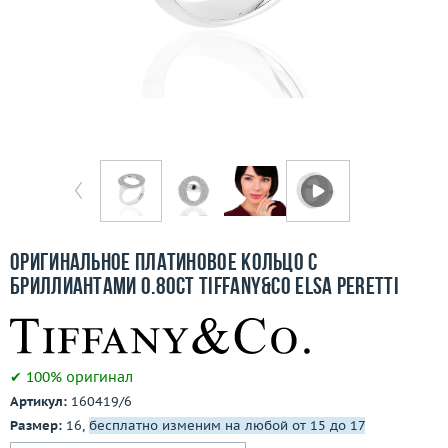
Отзывы
Бесплатная доставка
Покупка и оплата
О компании
Ломбард
Контакты
Оригинальное платиновое кольцо с
бриллиантами 0.80ct Tiffany&Co Elsa Peretti
3D-тур по шоуруму
Заказать звонок
✔ 100% оригинал
Артикул:
160419/6
Размер:
16,
бесплатно изменим на любой от 15 до 17