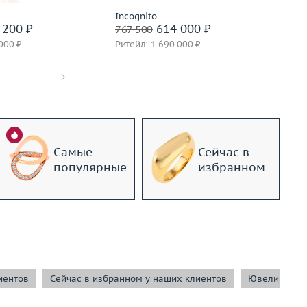
Incognito
To
 200 ₽
614 000 ₽
767 500
41
000 ₽
Ритейл: 1 690 000 ₽
Ри
Самые
Сейчас в
популярные
избранном
иентов
Сейчас в избранном у наших клиентов
Ювелирные 