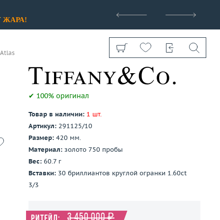
>
У
ЖАРА!
Atlas
✔ 100% оригинал
Товар в наличии:
1 шт.
Показать все
Артикул:
291125/10
Размер:
420 мм.
Материал:
золото 750 пробы
Вес:
60.7 г
Вставки:
30 бриллиантов круглой огранки 1.60ct
3/3
3 450 000 ₽
Ритейл: