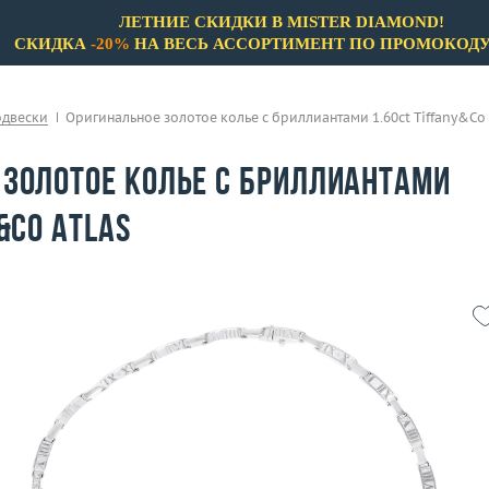
ЛЕТНИЕ СКИДКИ В MISTER DIAMOND!
СКИДКА
-20%
НА ВЕСЬ АССОРТИМЕНТ ПО ПРОМОКОД
одвески
Оригинальное золотое колье с бриллиантами 1.60ct Tiffany&Co 
 золотое колье с бриллиантами
&Co Atlas