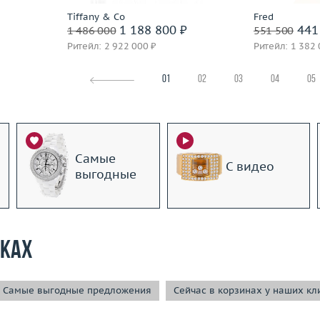
Tiffany & Co
Fred
₽
1 188 800 ₽
441
1 486 000
551 500
Ритейл: 2 922 000 ₽
Ритейл: 1 382 
01
02
03
04
05
Самые
С видео
выгодные
рках
Самые выгодные предложения
Сейчас в корзинах у наших кл