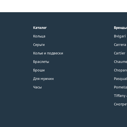
+7 (495) 190-78-88
8 (800) 777-17-88
г. Москва, Тихвинский пер., д. 7,
Каталог
Бренды
стр. 1.
3D-тур по шоуруму
Кольца
Bvlgari
Бесплатная парковка
Серьги
Carrera
Колье и подвески
Cartier
Браслеты
Chaume
Каталог
Броши
Chopar
Бренды
Для мужчин
Pasqual
Часы
Pomell
Распродажа
Tiffany
Смотре
Подарочные
сертификаты
Отзывы