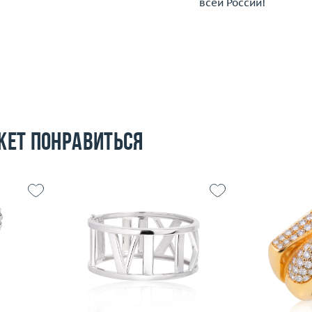
всей России!
жет понравиться
Вес (г)
78.04
17
Материал
золото 750 пробы
Размер
5.25
Вес (г)
 пробы
Материал
Подробнее
По