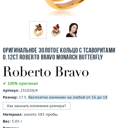
Бесплатная доставка
Покупка и оплата
О компании
Ломбард
Оригинальное золотое кольцо с тсаворитами
Контакты
0.12ct Roberto Bravo Monarch Butterfly
3D-тур по шоуруму
✔ 100% оригинал
Заказать звонок
Артикул:
231020/4
Размер:
17.5,
бесплатно изменим на любой от 16 до 19
Как заказать изменение размера?
Материал:
золото 585 пробы
Вес:
5.05 г