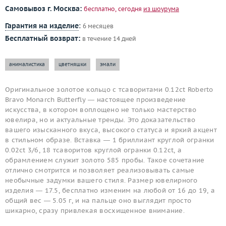
Самовывоз г. Москва:
бесплатно, сегодня
из шоурума
Гарантия на изделие
:
6 месяцев
Бесплатный возврат:
в течение 14 дней
анималистика
цветняшки
эмали
Оригинальное золотое кольцо с тсаворитами 0.12ct Roberto
Bravo Monarch Butterfly — настоящее произведение
искусства, в котором воплощено не только мастерство
ювелира, но и актуальные тренды. Это доказательство
вашего изысканного вкуса, высокого статуса и яркий акцент
в стильном образе. Вставка — 1 бриллиант круглой огранки
0.02ct 3/6, 18 тсаворитов круглой огранки 0.12ct, а
обрамлением служит золото 585 пробы. Такое сочетание
отлично смотрится и позволяет реализовывать самые
необычные задумки вашего стиля. Размер ювелирного
изделия — 17.5, бесплатно изменим на любой от 16 до 19, а
общий вес — 5.05 г, и на пальце оно выглядит просто
шикарно, сразу привлекая восхищенное внимание.