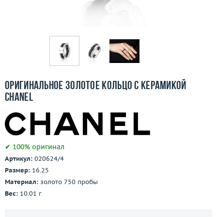
Бесплатная доставка
Покупка и оплата
О компании
Ломбард
Оригинальное золотое кольцо с керамикой
Контакты
Chanel
3D-тур по шоуруму
Заказать звонок
✔ 100% оригинал
Артикул:
020624/4
Размер:
16.25
Материал:
золото 750 пробы
Вес:
10.01 г