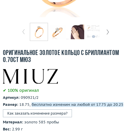
Бесплатная доставка
Покупка и оплата
О компании
Ломбард
Оригинальное золотое кольцо с бриллиантом
Контакты
0.70ct МЮЗ
3D-тур по шоуруму
Заказать звонок
✔ 100% оригинал
Артикул:
090921/2
Размер:
18.75,
бесплатно изменим на любой от 17.75 до 20.25
Как заказать изменение размера?
Материал:
золото 585 пробы
Вес:
2.99 г