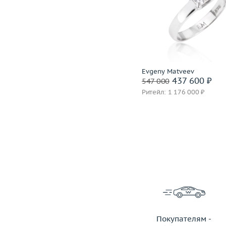
Размер
17.5
Размер
Вес (г)
2.81
Вес (г)
Материал
золото 750 пробы
Материал
золото 750
Подробнее
Подробнее
H.Stern
Evgeny Matveev
81 600 ₽
437 600 ₽
102 000
547 000
Ритейл: 205 000 ₽
Ритейл: 1 176 000 ₽
Покупателям -