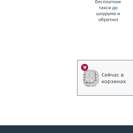
бесплатное
такси до
шоурума и
обратно!
ЗАКАЗАТЬ ТАКСИ
Сейчас в
корзинах
+7 (495) 190-78-88
8 (800) 777-17-88