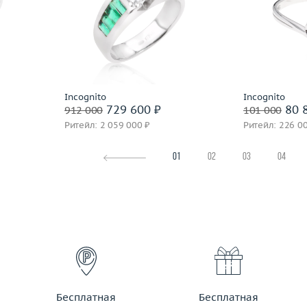
17.5
Размер
19.25
Вес (г)
3.56
Вес (г)
6.87
Материал
 пробы
Материал
золото 750 пробы
По
Подробнее
Incognito
Incognito
729 600 ₽
80 
912 000
101 000
Ритейл: 2 059 000 ₽
Ритейл: 226 0
01
02
03
04
Бесплатная
Бесплатная