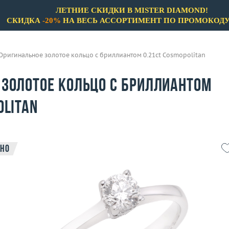
ЛЕТНИЕ СКИДКИ В MISTER DIAMOND!
СКИДКА
-20%
НА ВЕСЬ АССОРТИМЕНТ ПО ПРОМОКОД
Оригинальное золотое кольцо с бриллиантом 0.21ct Cosmopolitan
 золотое кольцо с бриллиантом
olitan
но