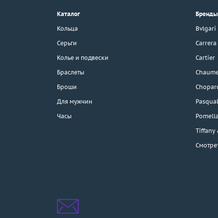
г. Москва, Тихвинский пер., д. 7,
Каталог
Бренды
стр. 1.
3D-тур по шоуруму
Кольца
Bvlgari
Бесплатная парковка
Серьги
Carrera
Колье и подвески
Cartier
Браслеты
Chaume
Каталог
Броши
Chopar
Бренды
Для мужчин
Pasqual
Часы
Pomell
Распродажа
Tiffany
Смотре
Подарочные
сертификаты
Отзывы
Бесплатная доставка