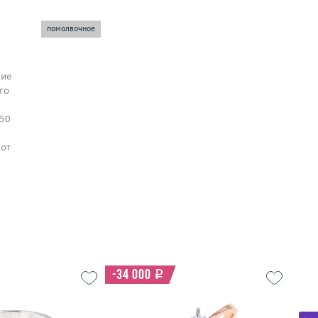
помолвочное
ние
то
750
 от
-34 000
i
19
Размер
17.75