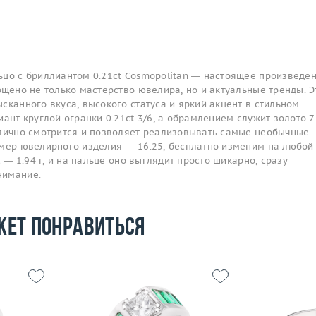
ьцо с бриллиантом 0.21ct Cosmopolitan — настоящее произведе
ощено не только мастерство ювелира, но и актуальные тренды. Э
сканного вкуса, высокого статуса и яркий акцент в стильном
иант круглой огранки 0.21ct 3/6, а обрамлением служит золото 
тлично смотрится и позволяет реализовывать самые необычные
змер ювелирного изделия — 16.25, бесплатно изменим на любой
с — 1.94 г, и на пальце оно выглядит просто шикарно, сразу
нимание.
жет понравиться
Размер