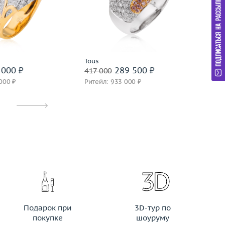
25.05
Вес (г)
9.98
Р
золото 750 пробы
Материал
золото 750 пробы
Ве
М
дробнее
Подробнее
Tous
Ch
000 ₽
289 500 ₽
417 000
1 
000 ₽
Ритейл: 933 000 ₽
Ри
Подарок при
3D-тур по
покупке
шоуруму