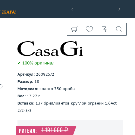
>
У
ЖАРА!
✔ 100% оригинал
Артикул:
260925/2
Показать все
Размер:
18
Материал:
золото 750 пробы
Вес:
13.27 г
Вставки:
137 бриллиантов круглой огранки 1.64ct
2/2-3/3
1 191 000 ₽
Ритейл: