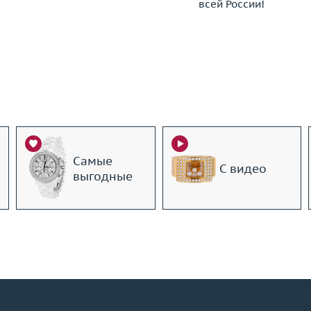
всей России!
Самые
С видео
выгодные