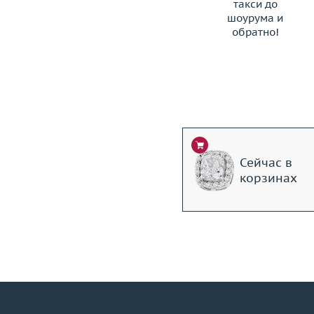
такси до
шоурума и
обратно!
ЗАКАЗАТЬ ТАКСИ
Сейчас в
корзинах
+7 (495) 190-78-88
8 (800) 777-17-88