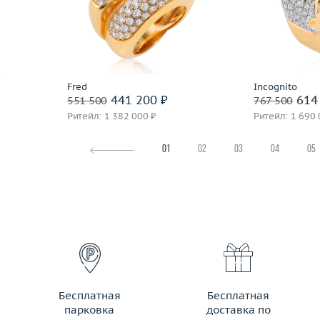
 пробы
Вес (г)
14.88
Вес (г)
Материал
золото 750 пробы
Материал
Подробнее
По
Fred
Incognito
441 200 ₽
614 
551 500
767 500
Ритейл: 1 382 000 ₽
Ритейл: 1 690 
01
02
03
04
05
Бесплатная
Бесплатная
парковка
доставка по