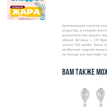
Оригинальное золотое кол
искусства, в котором вопл
доказательство вашего изы
образе. Вставка — 137 бри
золото 750 пробы. Такое 
необычные задумки вашего 
на пальце оно выглядит п
Вам также мо
Размер
17.75
Вес (г)
28.07
Вес (г)