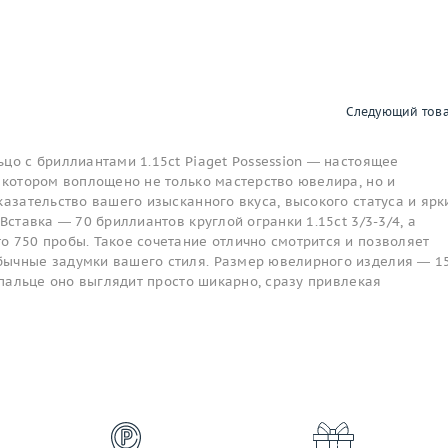
Следующий тов
цо с бриллиантами 1.15ct Piaget Possession — настоящее
 котором воплощено не только мастерство ювелира, но и
казательство вашего изысканного вкуса, высокого статуса и ярк
Вставка — 70 бриллиантов круглой огранки 1.15ct 3/3-3/4, а
о 750 пробы. Такое сочетание отлично смотрится и позволяет
ычные задумки вашего стиля. Размер ювелирного изделия — 15
а пальце оно выглядит просто шикарно, сразу привлекая