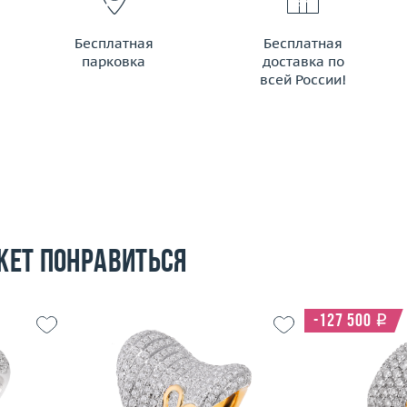
Бесплатная
Бесплатная
парковка
доставка по
всей России!
жет понравиться
-127 500
i
16.5
Размер
18
Размер