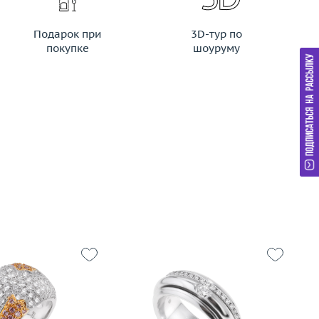
Подарок при
3D-тур по
покупке
шоуруму
Ве
15.5
Размер
17
М