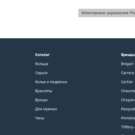
Ювелирные украшения Pi
+7 (495) 190-78-88
8 (800) 777-17-88
г. Москва, Тихвинский пер., д. 7,
Каталог
Бренды
стр. 1.
3D-тур по шоуруму
Кольца
Bvlgari
Бесплатная парковка
Серьги
Carrera
Колье и подвески
Cartier
Браслеты
Chaume
Каталог
Броши
Chopar
Бренды
Для мужчин
Pasqual
Часы
Pomell
Распродажа
Tiffany