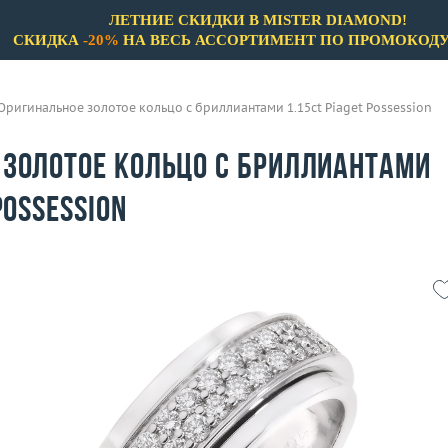
ЛЕТНИЕ СКИДКИ В MISTER DIAMOND!
СКИДКА
-20%
НА ВЕСЬ АССОРТИМЕНТ ПО ПРОМОКОД
Оригинальное золотое кольцо с бриллиантами 1.15ct Piaget Possession
 золотое кольцо с бриллиантами
Possession