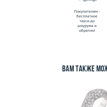
Покупателям -
бесплатное
такси до
шоурума и
обратно!
ЗАКАЗАТЬ ТАКСИ
Вам также мо
Размер
17.75
Вес (г)
28.07
Размер