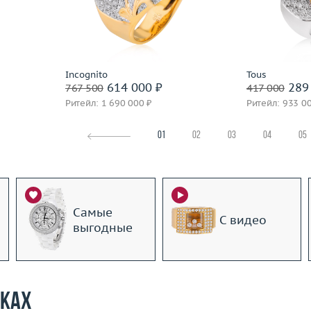
8.95
Вес (г)
25.05
Вес (г)
 пробы
Материал
золото 750 пробы
Материал
Подробнее
По
Incognito
Tous
614 000 ₽
289 
767 500
417 000
Ритейл: 1 690 000 ₽
Ритейл: 933 0
01
02
03
04
05
Самые
С видео
выгодные
рках