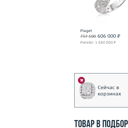
Материал
золото 750 пробы
Вес (г)
Материал
золото 750
Подробнее
Подробнее
Incognito
Piaget
1 399 600 ₽
606 000 ₽
1 749 500
757 500
Ритейл: 3 850 000 ₽
Ритейл: 1 680 000 ₽
Сейчас в
корзинах
Товар в подбо