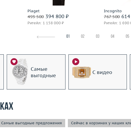
Piaget
Incognito
394 800 ₽
614 
493 500
767 500
Ритейл: 1 158 000 ₽
Ритейл: 1 690 
01
02
03
04
05
Самые
С видео
выгодные
рках
Самые выгодные предложения
Сейчас в корзинах у наших кл