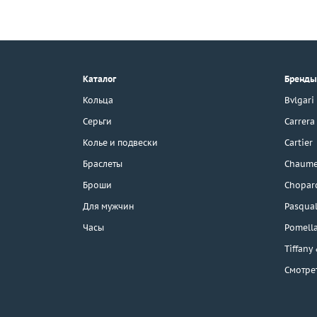
+7 (495) 190-78-88
8 (800) 777-17-88
г. Москва, Тихвинский пер., д. 7,
Каталог
Бренды
стр. 1.
3D-тур по шоуруму
Кольца
Bvlgari
Бесплатная парковка
Серьги
Carrera
Колье и подвески
Cartier
Браслеты
Chaume
Каталог
Броши
Chopar
Бренды
Для мужчин
Pasqual
Часы
Pomell
Эконом
Tiffany
Смотре
Распродажа
Подарочные