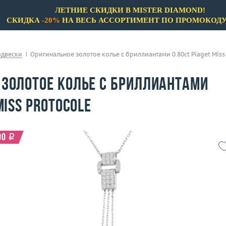
ЛЕТНИЕ СКИДКИ В MISTER DIAMOND!
СКИДКА
-20%
НА ВЕСЬ АССОРТИМЕНТ ПО ПРОМОКОД
одвески
Оригинальное золотое колье c бриллиантами 0.80ct Piaget Miss
 золотое колье c бриллиантами
Miss Protocole
00
i