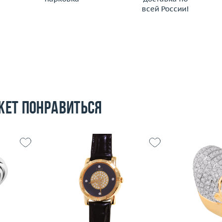
всей России!
жет понравиться
16.25
Вес (г)
26.06
Размер
17.04
Материал
золото 750 пробы
Вес (г)
 пробы
Материал
Подробнее
По