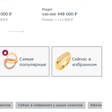
Piaget
Pi
000 ₽
448 000 ₽
560 000
59
000 ₽
Ритейл: 1 112 000 ₽
Ри
Самые
Сейчас в
популярные
избранном
иентов
Сейчас в избранном у наших клиентов
Ювелирные 