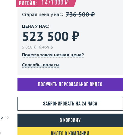
1 471 000 ₽
Ритейл:
736 500 ₽
Старая цена у нас:
ЦЕНА У НАС:
523 500 ₽
5,618 €
6,469 $
Почему такая низкая цена?
Способы оплаты
Получить персональное видео
Забронировать на 24 часа
ар
В корзину
н
Видео о компании