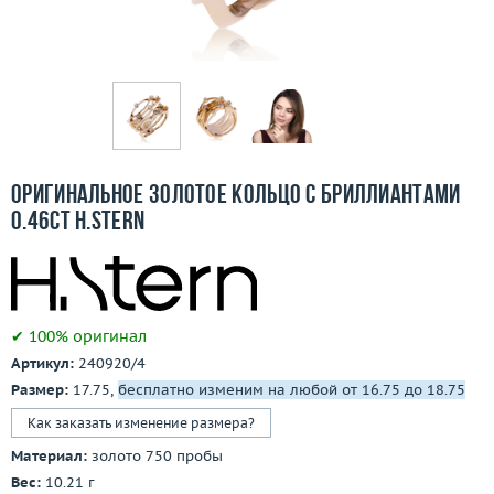
Бесплатная доставка
Покупка и оплата
О компании
Ломбард
Оригинальное золотое кольцо с бриллиантами
Контакты
0.46ct H.Stern
3D-тур по шоуруму
Заказать звонок
✔ 100% оригинал
Артикул:
240920/4
Размер:
17.75,
бесплатно изменим на любой от 16.75 до 18.75
Как заказать изменение размера?
Материал:
золото 750 пробы
Вес:
10.21 г