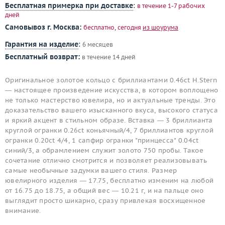
Бесплатная примерка при доставке
:
в течение 1-7 рабочих
дней
Самовывоз г. Москва:
бесплатно, сегодня
из шоурума
Гарантия на изделие
:
6 месяцев
Бесплатный возврат:
в течение 14 дней
Оригинальное золотое кольцо с бриллиантами 0.46ct H.Stern
— настоящее произведение искусства, в котором воплощено
не только мастерство ювелира, но и актуальные тренды. Это
доказательство вашего изысканного вкуса, высокого статуса
и яркий акцент в стильном образе. Вставка — 3 бриллианта
круглой огранки 0.26ct коньячный/4, 7 бриллиантов круглой
огранки 0.20ct 4/4, 1 сапфир огранки "принцесса" 0.04ct
синий/3, а обрамлением служит золото 750 пробы. Такое
сочетание отлично смотрится и позволяет реализовывать
самые необычные задумки вашего стиля. Размер
ювелирного изделия — 17.75, бесплатно изменим на любой
от 16.75 до 18.75, а общий вес — 10.21 г, и на пальце оно
выглядит просто шикарно, сразу привлекая восхищенное
внимание.