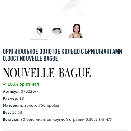
Бесплатная доставка
Покупка и оплата
О компании
Ломбард
Оригинальное золотое кольцо с бриллиантами
Контакты
0.30ct Nouvelle Bague
3D-тур по шоуруму
✔ 100% оригинал
Заказать звонок
Артикул:
070220/7
Размер:
18
Материал:
золото 750 пробы
Вес:
16.53 г
Вставки:
30 бриллиантов круглой огранки 0.30ct 3/5-4/5