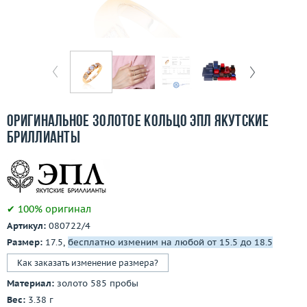
Бесплатная доставка
Покупка и оплата
О компании
Ломбард
Оригинальное золотое кольцо ЭПЛ Якутские
Контакты
Бриллианты
3D-тур по шоуруму
Заказать звонок
✔ 100% оригинал
Артикул:
080722/4
Размер:
17.5,
бесплатно изменим на любой от 15.5 до 18.5
Как заказать изменение размера?
Материал:
золото 585 пробы
Вес:
3.38 г