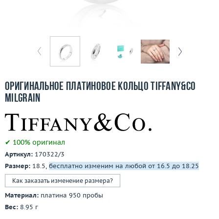
Отзывы
Бесплатная доставка
Покупка и оплата
О компании
Оригинальное платиновое кольцо Tiffany&Co
Ломбард
Milgrain
Контакты
✔ 100% оригинал
3D-тур по шоуруму
Артикул:
170322/3
Размер:
18.5,
бесплатно изменим на любой от 16.5 до 18.25
Заказать звонок
Как заказать изменение размера?
Материал:
платина 950 пробы
Вес:
8.95 г