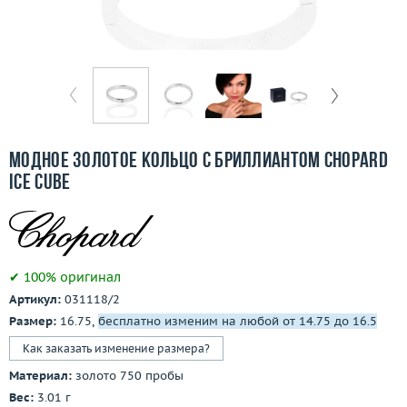
Бесплатная доставка
Покупка и оплата
О компании
Ломбард
Модное золотое кольцо с бриллиантом Chopard
Контакты
Ice Cube
3D-тур по шоуруму
Заказать звонок
✔ 100% оригинал
Артикул:
031118/2
Размер:
16.75,
бесплатно изменим на любой от 14.75 до 16.5
Как заказать изменение размера?
Материал:
золото 750 пробы
Вес:
3.01 г