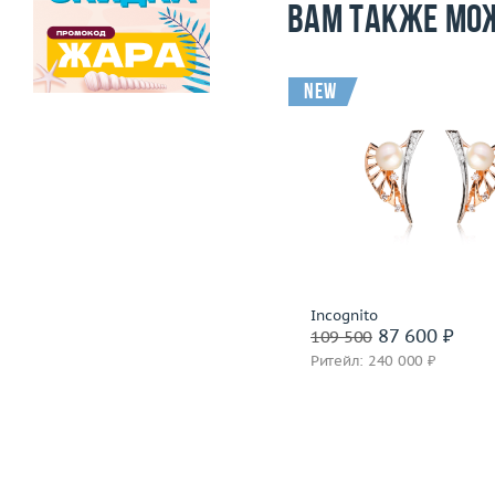
Вам также мо
-31 500
i
new
Вес (г)
9.14
Вес (г)
Материал
золото 585 пробы
Материал
золото 585
Подробнее
Подробнее
Incognito
Incognito
91 500 ₽
87 600 ₽
123 000
109 500
Ритейл: 278 000 ₽
Ритейл: 240 000 ₽