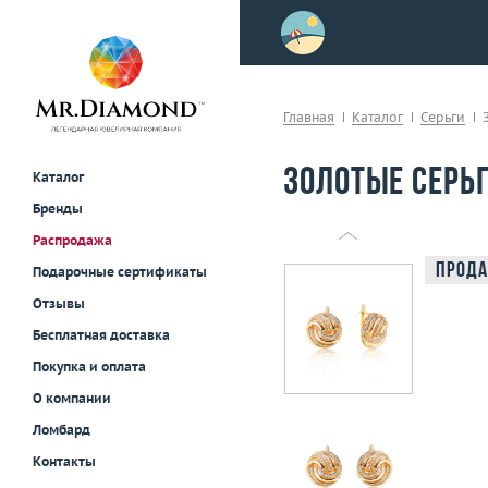
>
осле примерки!
Главная
Каталог
Серьги
Золотые серьг
Каталог
Бренды
Распродажа
Прода
Подарочные сертификаты
Отзывы
Бесплатная доставка
Покупка и оплата
О компании
Ломбард
Контакты