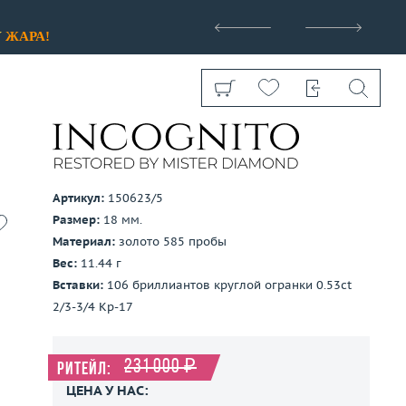
>
У
ЖАРА!
Артикул:
150623/5
Размер:
18 мм.
Показать все
Материал:
золото 585 пробы
Вес:
11.44 г
Вставки:
106 бриллиантов круглой огранки 0.53ct
2/3-3/4 Кр-17
231 000 ₽
Ритейл:
ЦЕНА У НАС: