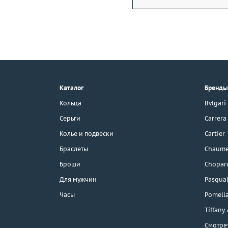
+7 (495) 190-78-88
8 (800) 777-17-88
г. Москва, Тихвинский пер., д. 7,
Каталог
Бренды
стр. 1.
3D-тур по шоуруму
Кольца
Bvlgari
Бесплатная парковка
Серьги
Carrera
Колье и подвески
Cartier
Браслеты
Chaume
Каталог
Броши
Chopar
Бренды
Для мужчин
Pasqual
Часы
Pomell
Распродажа
Tiffany
Смотре