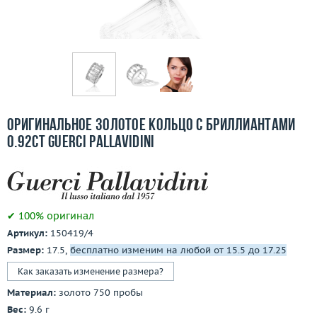
Бесплатная доставка
Покупка и оплата
О компании
Ломбард
Оригинальное золотое кольцо с бриллиантами
Контакты
0.92ct Guerci Pallavidini
3D-тур по шоуруму
Заказать звонок
✔ 100% оригинал
Артикул:
150419/4
Размер:
17.5,
бесплатно изменим на любой от 15.5 до 17.25
Как заказать изменение размера?
Материал:
золото 750 пробы
Вес:
9.6 г