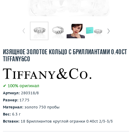
Бесплатная доставка
Покупка и оплата
О компании
Ломбард
Изящное золотое кольцо с бриллиантами 0.40ct
Контакты
Tiffany&Co
3D-тур по шоуруму
✔ 100% оригинал
Заказать звонок
Артикул:
280318/8
Размер:
17.75
Материал:
золото 750 пробы
Вес:
6.3 г
Вставки:
18 Бриллиантов круглой огранки 0.40ct 2/3-3/3