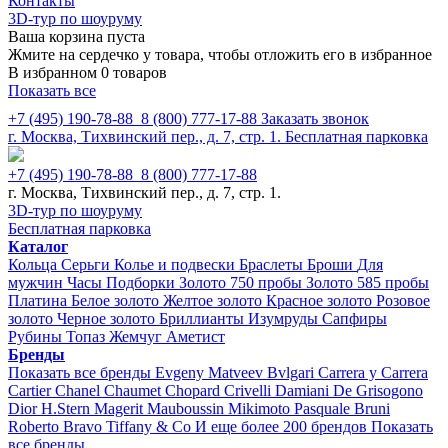
Контакты
3D-тур по шоуруму
Ваша корзина пуста
Жмите на сердечко у товара, чтобы отложить его в избранное
В избранном 0 товаров
Показать все
+7 (495) 190-78-88
8 (800) 777-17-88
Заказать звонок
г. Москва, Тихвинский пер., д. 7, стр. 1.
Бесплатная парковка
+7 (495) 190-78-88
8 (800) 777-17-88
г. Москва, Тихвинский пер., д. 7, стр. 1.
3D-тур по шоуруму
Бесплатная парковка
Каталог
Кольца
Серьги
Колье и подвески
Браслеты
Броши
Для
мужчин
Часы
Подборки
Золото 750 пробы
Золото 585 пробы
Платина
Белое золото
Желтое золото
Красное золото
Розовое
золото
Черное золото
Бриллианты
Изумруды
Сапфиры
Рубины
Топаз
Жемчуг
Аметист
Бренды
Показать все бренды
Evgeny Matveev
Bvlgari
Carrera y Carrera
Cartier
Chanel
Chaumet
Chopard
Crivelli
Damiani
De Grisogono
Dior
H.Stern
Magerit
Mauboussin
Mikimoto
Pasquale Bruni
Roberto Bravo
Tiffany & Co
И еще более 200 брендов
Показать
все бренды