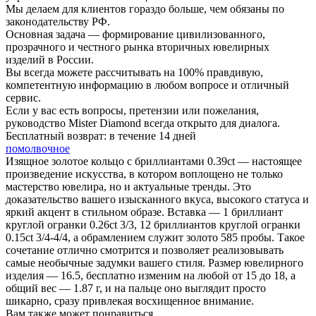
Мы делаем для клиентов гораздо больше, чем обязаны по
законодательству РФ.
Основная задача — формирование цивилизованного,
прозрачного и честного рынка вторичных ювелирных
изделий в России.
Вы всегда можете рассчитывать на 100% правдивую,
компетентную информацию в любом вопросе и отличный
сервис.
Если у вас есть вопросы, претензии или пожелания,
руководство Mister Diamond всегда открыто для диалога.
Бесплатный возврат:
в течение 14 дней
помолвочное
Изящное золотое кольцо с бриллиантами 0.39ct — настоящее
произведение искусства, в котором воплощено не только
мастерство ювелира, но и актуальные тренды. Это
доказательство вашего изысканного вкуса, высокого статуса и
яркий акцент в стильном образе. Вставка — 1 бриллиант
круглой огранки 0.26ct 3/3, 12 бриллиантов круглой огранки
0.15ct 3/4-4/4, а обрамлением служит золото 585 пробы. Такое
сочетание отлично смотрится и позволяет реализовывать
самые необычные задумки вашего стиля. Размер ювелирного
изделия — 16.5, бесплатно изменим на любой от 15 до 18, а
общий вес — 1.87 г, и на пальце оно выглядит просто
шикарно, сразу привлекая восхищенное внимание.
Вам также может понравиться