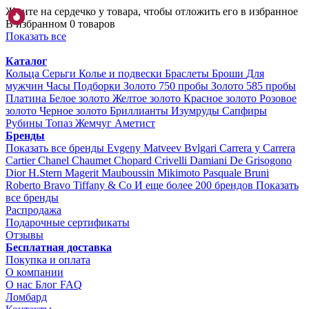
Жмите на сердечко у товара, чтобы отложить его в избранное
В избранном 0 товаров
Показать все
Каталог
Кольца
Серьги
Колье и подвески
Браслеты
Броши
Для
мужчин
Часы
Подборки
Золото 750 пробы
Золото 585 пробы
Платина
Белое золото
Желтое золото
Красное золото
Розовое
золото
Черное золото
Бриллианты
Изумруды
Сапфиры
Рубины
Топаз
Жемчуг
Аметист
Бренды
Показать все бренды
Evgeny Matveev
Bvlgari
Carrera y Carrera
Cartier
Chanel
Chaumet
Chopard
Crivelli
Damiani
De Grisogono
Dior
H.Stern
Magerit
Mauboussin
Mikimoto
Pasquale Bruni
Roberto Bravo
Tiffany & Co
И еще более 200 брендов
Показать
все бренды
Распродажа
Подарочные сертификаты
Отзывы
Бесплатная доставка
Покупка и оплата
О компании
О нас
Блог
FAQ
Ломбард