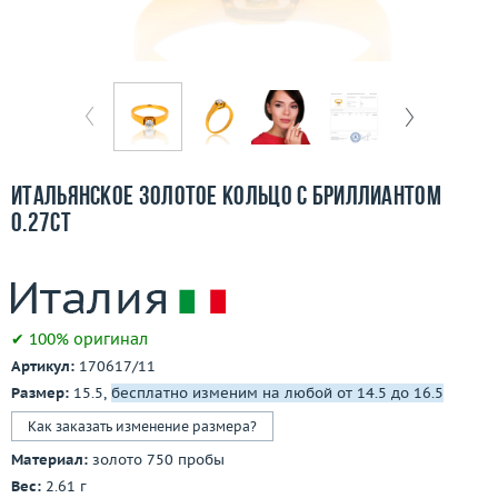
Бесплатная доставка
Покупка и оплата
О компании
Ломбард
Итальянское золотое кольцо с бриллиантом
Контакты
0.27ct
3D-тур по шоуруму
Заказать звонок
✔ 100% оригинал
Артикул:
170617/11
Размер:
15.5,
бесплатно изменим на любой от 14.5 до 16.5
Как заказать изменение размера?
Материал:
золото 750 пробы
Вес:
2.61 г