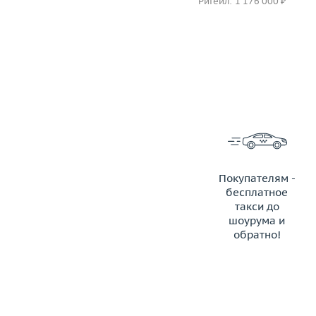
Ритейл: 205 000 ₽
Ритейл: 1 176 000 ₽
Покупателям -
бесплатное
такси до
шоурума и
обратно!
ЗАКАЗАТЬ ТАКСИ