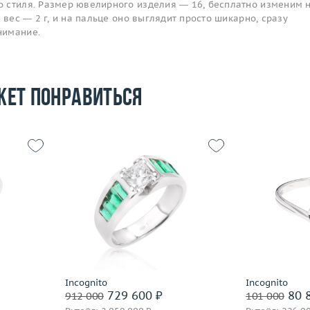
 стиля. Размер ювелирного изделия — 16, бесплатно изменим 
 вес — 2 г, и на пальце оно выглядит просто шикарно, сразу
нимание.
жет понравиться
Размер
17.5
Размер
19.25
Вес (г)
3.56
Вес (г)
6.87
Материал
 пробы
Материал
золото 750 пробы
По
Подробнее
Incognito
Incognito
729 600 ₽
80 
912 000
101 000