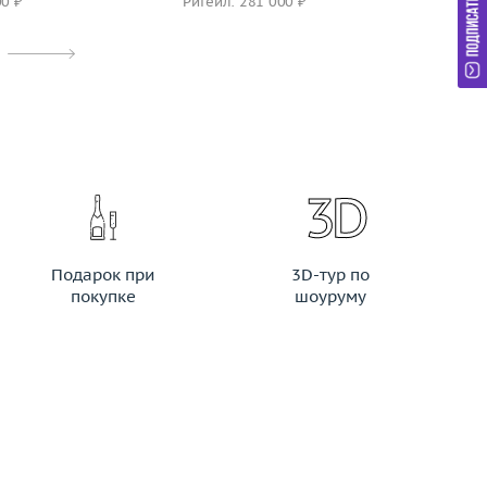
00 ₽
Ритейл: 281 000 ₽
Ри
Подарок при
3D-тур по
покупке
шоуруму