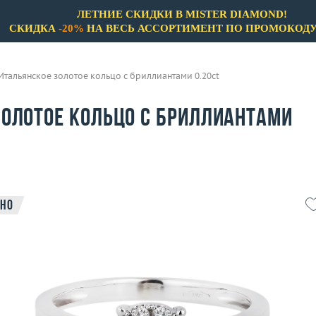
ЛЕТНИЕ СКИДКИ В MISTER DIAMOND!
СКИДКА
-20%
НА ВЕСЬ АССОРТИМЕНТ ПО ПРОМОКОД
Итальянское золотое кольцо с бриллиантами 0.20ct
золотое кольцо с бриллиантами
но