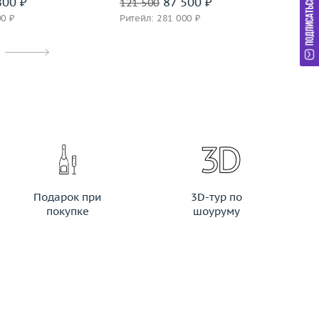
800 ₽
87 500 ₽
121 500
45
00 ₽
Ритейл: 281 000 ₽
Ри
Подарок при
3D-тур по
покупке
шоуруму