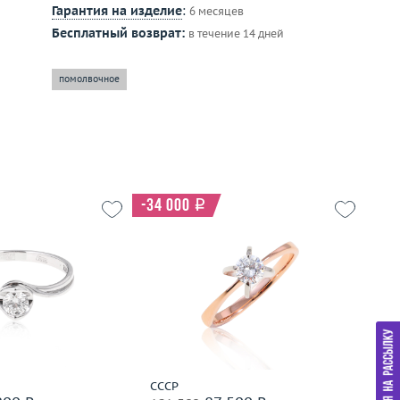
Гарантия на изделие
:
6 месяцев
Бесплатный возврат:
в течение 14 дней
помолвочное
-34 000
i
19
Размер
17.75
2.45
Вес (г)
2.48
Р
золото 585 пробы
Материал
золото 583 пробы
Ве
М
дробнее
Подробнее
СССР
М