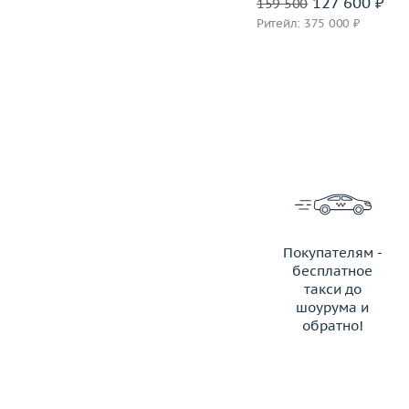
81 600 ₽
127 600 ₽
102 000
159 500
Ритейл: 205 000 ₽
Ритейл: 375 000 ₽
Покупателям -
бесплатное
такси до
шоурума и
обратно!
ЗАКАЗАТЬ ТАКСИ