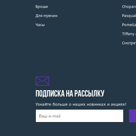
Каталог
Броши
Chopar
Бренды
Для мужчин
Pasqual
Часы
Pomell
Распродажа
Tiffany
Смотре
Подарочные
сертификаты
Отзывы
Бесплатная доставка
Покупка и оплата
ПОДПИСКА НА РАССЫЛКУ
Узнайте больше о наших новинках и акциях!
О компании
Ломбард
Контакты