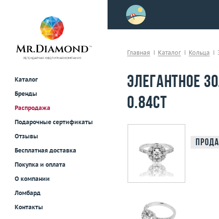
>
осле примерки!
Главная
Каталог
Кольца
Элегантное з
Каталог
Бренды
0.84ct
Распродажа
Подарочные сертификаты
Отзывы
Прода
Бесплатная доставка
Покупка и оплата
О компании
Ломбард
Контакты