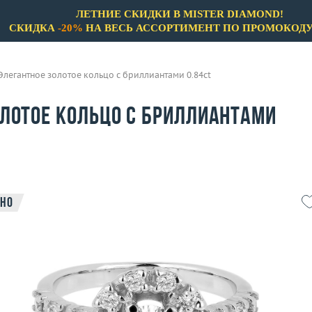
ЛЕТНИЕ СКИДКИ В MISTER DIAMOND!
СКИДКА
-20%
НА ВЕСЬ АССОРТИМЕНТ ПО ПРОМОКОД
Элегантное золотое кольцо с бриллиантами 0.84ct
олотое кольцо с бриллиантами
но