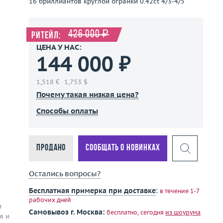
16 бриллиантов круглой огранки 0.42ct 4/3-4/5
426 000 ₽
Ритейл:
ЦЕНА У НАС:
144 000 ₽
1,518 €
1,753 $
Почему такая низкая цена?
Способы оплаты
Продано
Сообщать о новинках
Остались вопросы?
Бесплатная примерка при доставке
:
в течение 1-7
рабочих дней
и
Самовывоз г. Москва:
бесплатно, сегодня
из шоурума
я и