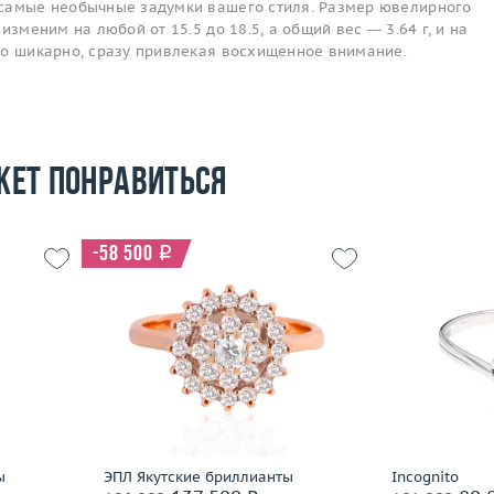
самые необычные задумки вашего стиля. Размер ювелирного
изменим на любой от 15.5 до 18.5, а общий вес — 3.64 г, и на
то шикарно, сразу привлекая восхищенное внимание.
жет понравиться
-58 500
i
Размер
17.25
Размер
17
Вес (г)
2.8
Вес (г)
4.38
Материал
 пробы
Материал
золото 585 пробы
По
Подробнее
ы
ЭПЛ Якутские бриллианты
Incognito