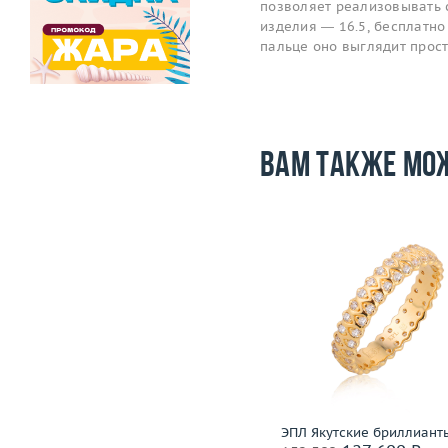
позволяет реализовывать 
изделия — 16.5, бесплатно 
пальце оно выглядит прос
Вам также мо
Размер
17.5
Размер
Вес (г)
2.81
Вес (г)
Материал
золото 750 пробы
Материал
золото 585
Подробнее
Подробнее
H.Stern
ЭПЛ Якутские бриллиант