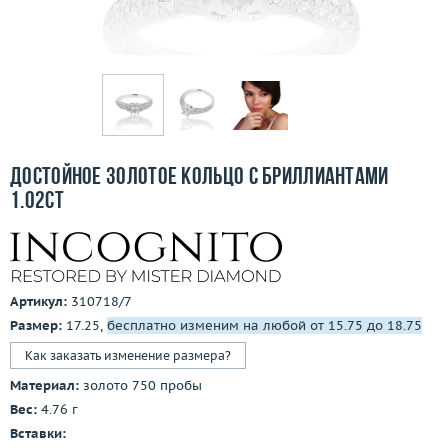
Бесплатная доставка
Покупка и оплата
О компании
Ломбард
Достойное золотое кольцо с бриллиантами
Контакты
1.02ct
3D-тур по шоуруму
Заказать звонок
Артикул:
310718/7
Размер:
17.25,
бесплатно изменим на любой от 15.75 до 18.75
Как заказать изменение размера?
Материал:
золото 750 пробы
Вес:
4.76 г
Вставки: