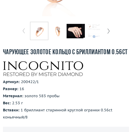
Бесплатная доставка
Покупка и оплата
О компании
Ломбард
Чарующее золотое кольцо с бриллиантом 0.56ct
Контакты
3D-тур по шоуруму
Артикул:
200422/1
Заказать звонок
Размер:
16
Материал:
золото 583 пробы
Вес:
2.53 г
Вставки:
1 бриллиант старинной круглой огранки 0.56ct
коньячный/8