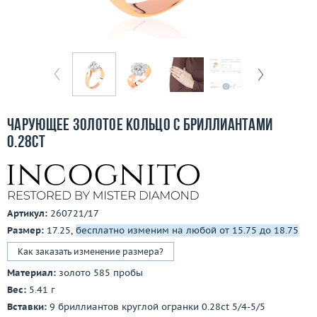
Бесплатная доставка
Покупка и оплата
О компании
Ломбард
Чарующее золотое кольцо с бриллиантами
Контакты
0.28ct
3D-тур по шоуруму
Заказать звонок
Артикул:
260721/17
Размер:
17.25,
бесплатно изменим на любой от 15.75 до 18.75
Как заказать изменение размера?
Материал:
золото 585 пробы
Вес:
5.41 г
Вставки:
9 бриллиантов круглой огранки 0.28ct 5/4-5/5