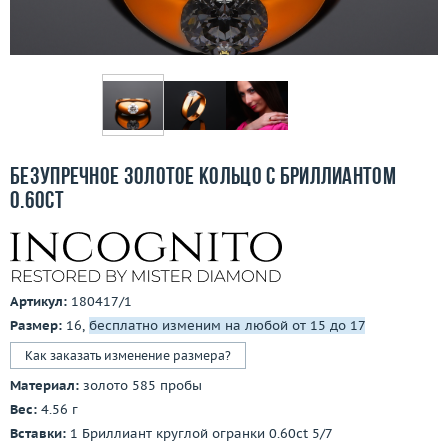
Бесплатная доставка
Покупка и оплата
О компании
Ломбард
Безупречное золотое кольцо с бриллиантом
Контакты
0.60ct
3D-тур по шоуруму
Заказать звонок
Артикул:
180417/1
Размер:
16,
бесплатно изменим на любой от 15 до 17
Как заказать изменение размера?
Материал:
золото 585 пробы
Вес:
4.56 г
Вставки:
1 Бриллиант круглой огранки 0.60ct 5/7