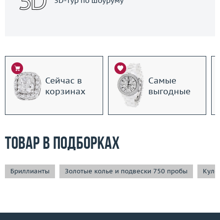
3D-тур по шоуруму
Сейчас в
Самые
корзинах
выгодные
Товар в подборках
Бриллианты
Золотые колье и подвески 750 пробы
Куло