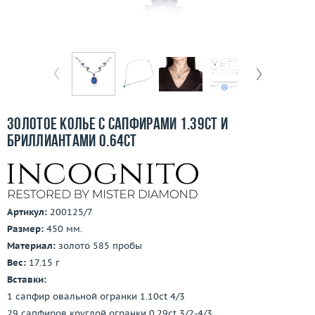
Бесплатная доставка
Покупка и оплата
О компании
Ломбард
Золотое колье с сапфирами 1.39ct и
Контакты
бриллиантами 0.64ct
3D-тур по шоуруму
Заказать звонок
Артикул:
200125/7
Размер:
450 мм.
Материал:
золото 585 пробы
Вес:
17.15 г
Вставки:
1 сапфир овальной огранки 1.10ct 4/3
29 сапфиров круглой огранки 0.29ct 3/2-4/3