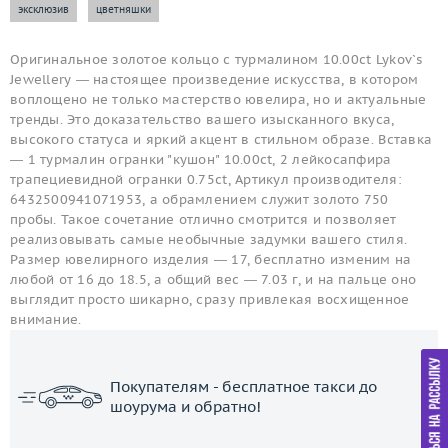
эксклюзив
цветняшки
Оригинальное золотое кольцо с турмалином 10.00ct Lykov`s
Jewellery — настоящее произведение искусства, в котором
воплощено не только мастерство ювелира, но и актуальные
тренды. Это доказательство вашего изысканного вкуса,
высокого статуса и яркий акцент в стильном образе. Вставка
— 1 турмалин огранки "кушон" 10.00ct, 2 лейкосапфира
трапециевидной огранки 0.75ct, Артикул производителя:
6432500941071953, а обрамлением служит золото 750
пробы. Такое сочетание отлично смотрится и позволяет
реализовывать самые необычные задумки вашего стиля.
Размер ювелирного изделия — 17, бесплатно изменим на
любой от 16 до 18.5, а общий вес — 7.03 г, и на пальце оно
выглядит просто шикарно, сразу привлекая восхищенное
внимание.
Покупателям - бесплатное такси до
шоурума и обратно!
ЗАКАЗАТЬ ТАКСИ