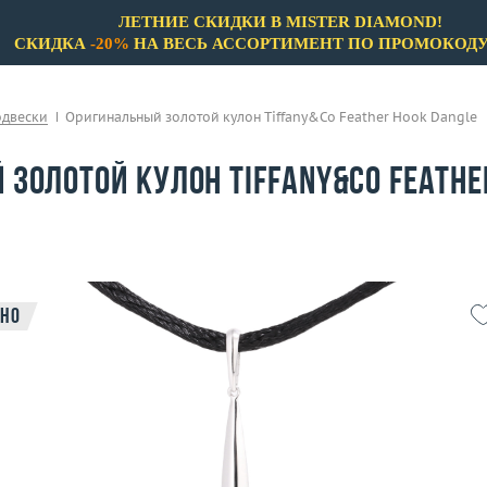
ЛЕТНИЕ СКИДКИ В MISTER DIAMOND!
СКИДКА
-20%
НА ВЕСЬ АССОРТИМЕНТ ПО ПРОМОКОД
одвески
Оригинальный золотой кулон Tiffany&Co Feather Hook Dangle
золотой кулон Tiffany&Co Feathe
но