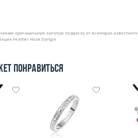
анию оригинальную золотую подвеску от всемирно известного
екции Feather Hook Dangle.
жет понравиться
Размер
16
Вес (г)
1.57
Вес (г)
4.75
Материал
 пробы
Материал
платина 950 пробы
По
Подробнее