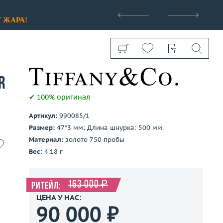
>
У
ЖАРА!
r
✔ 100% оригинал
Артикул:
990085/1
Показать все
Размер:
47*3 мм; Длина шнурка: 500 мм.
Материал:
золото 750 пробы
Вес:
4.18 г
163 000 ₽
Ритейл:
ЦЕНА У НАС:
90 000 ₽