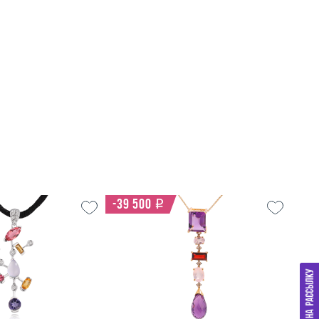
-39 500
i
3.99
Вес (г)
8.68
золото 585 пробы
Материал
золото 585 пробы
дробнее
Подробнее