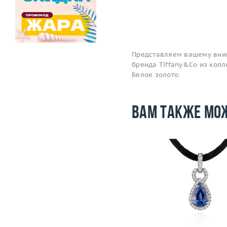
Представляем вашему вним
бренда Tiffany&Co из колл
Белое золото.
Вам также мо
Вес (г)
Материал
золото 585
Подробнее