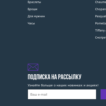
Браслеты
Chaume
Каталог
Броши
Chopar
Бренды
Для мужчин
Pasqual
Часы
Pomell
Распродажа
Tiffany
Смотре
Подарочные
сертификаты
Отзывы
Бесплатная доставка
Покупка и оплата
ПОДПИСКА НА РАССЫЛКУ
Узнайте больше о наших новинках и акциях!
О компании
Ломбард