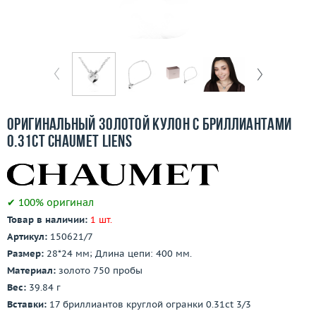
Бесплатная доставка
Покупка и оплата
О компании
Ломбард
Оригинальный золотой кулон с бриллиантами
Контакты
0.31ct Chaumet Liens
3D-тур по шоуруму
✔ 100% оригинал
Заказать звонок
Товар в наличии:
1 шт.
Артикул:
150621/7
Размер:
28*24 мм; Длина цепи: 400 мм.
Материал:
золото 750 пробы
Вес:
39.84 г
Вставки:
17 бриллиантов круглой огранки 0.31ct 3/3