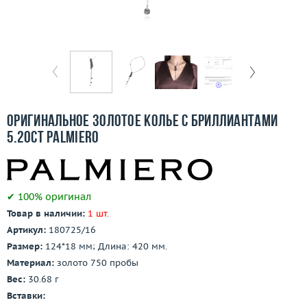
Бесплатная доставка
Покупка и оплата
О компании
Ломбард
Оригинальное золотое колье с бриллиантами
Контакты
5.20ct Palmiero
3D-тур по шоуруму
✔ 100% оригинал
Заказать звонок
Товар в наличии:
1 шт.
Артикул:
180725/16
Размер:
124*18 мм; Длина: 420 мм.
Материал:
золото 750 пробы
Вес:
30.68 г
Вставки: