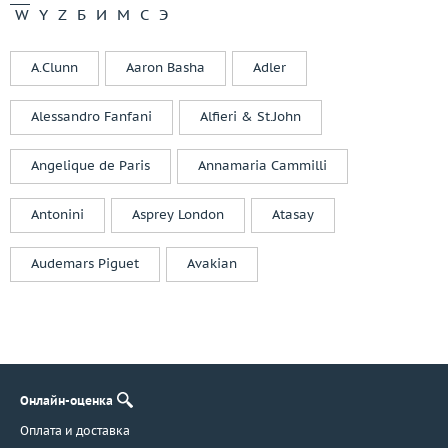
W
Y
Z
Б
И
М
С
Э
A.Clunn
Aaron Basha
Adler
Alessandro Fanfani
Alfieri & St.John
Angelique de Paris
Annamaria Cammilli
Antonini
Asprey London
Atasay
Audemars Piguet
Avakian
Онлайн-оценка
Оплата и доставка