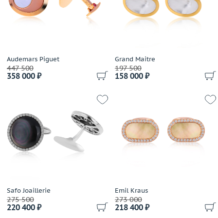
Audemars Piguet
Grand Maitre
447 500
197 500
358 000 ₽
158 000 ₽
Safo Joaillerie
Emil Kraus
275 500
273 000
220 400 ₽
218 400 ₽