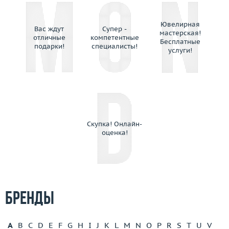
Ювелирная
Вас ждут
Супер -
мастерская!
отличные
компетентные
Бесплатные
подарки!
специалисты!
услуги!
Скупка! Онлайн-
оценка!
Бренды
A
B
C
D
E
F
G
H
I
J
K
L
M
N
O
P
R
S
T
U
V