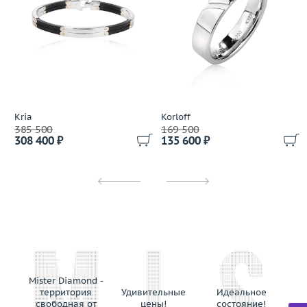
Kria
Korloff
385 500
169 500
308 400 ₽
135 600 ₽
Mister Diamond -
территория
Удивительные
Идеальное
свободная от
цены!
состояние!