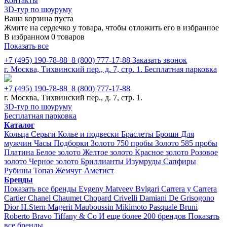
Контакты
3D-тур по шоуруму
Ваша корзина пуста
Жмите на сердечко у товара, чтобы отложить его в избранное
В избранном 0 товаров
Показать все
+7 (495) 190-78-88
8 (800) 777-17-88
Заказать звонок
г. Москва, Тихвинский пер., д. 7, стр. 1.
Бесплатная парковка
+7 (495) 190-78-88
8 (800) 777-17-88
г. Москва, Тихвинский пер., д. 7, стр. 1.
3D-тур по шоуруму
Бесплатная парковка
Каталог
Кольца
Серьги
Колье и подвески
Браслеты
Броши
Для
мужчин
Часы
Подборки
Золото 750 пробы
Золото 585 пробы
Платина
Белое золото
Желтое золото
Красное золото
Розовое
золото
Черное золото
Бриллианты
Изумруды
Сапфиры
Рубины
Топаз
Жемчуг
Аметист
Бренды
Показать все бренды
Evgeny Matveev
Bvlgari
Carrera y Carrera
Cartier
Chanel
Chaumet
Chopard
Crivelli
Damiani
De Grisogono
Dior
H.Stern
Magerit
Mauboussin
Mikimoto
Pasquale Bruni
Roberto Bravo
Tiffany & Co
И еще более 200 брендов
Показать
все бренды