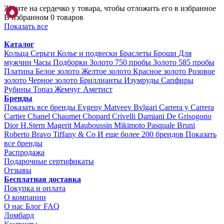
Жмите на сердечко у товара, чтобы отложить его в избранное
В избранном 0 товаров
Показать все
Каталог
Кольца
Серьги
Колье и подвески
Браслеты
Броши
Для
мужчин
Часы
Подборки
Золото 750 пробы
Золото 585 пробы
Платина
Белое золото
Желтое золото
Красное золото
Розовое
золото
Черное золото
Бриллианты
Изумруды
Сапфиры
Рубины
Топаз
Жемчуг
Аметист
Бренды
Показать все бренды
Evgeny Matveev
Bvlgari
Carrera y Carrera
Cartier
Chanel
Chaumet
Chopard
Crivelli
Damiani
De Grisogono
Dior
H.Stern
Magerit
Mauboussin
Mikimoto
Pasquale Bruni
Roberto Bravo
Tiffany & Co
И еще более 200 брендов
Показать
все бренды
Распродажа
Подарочные сертификаты
Отзывы
Бесплатная доставка
Покупка и оплата
О компании
О нас
Блог
FAQ
Ломбард