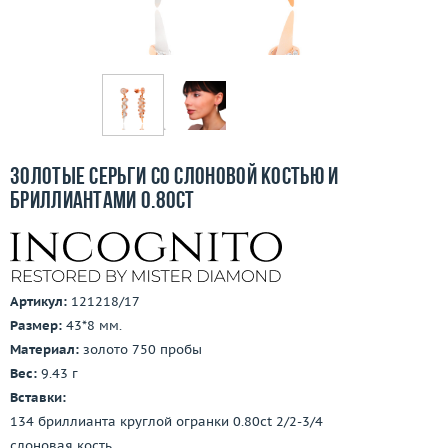
Бесплатная доставка
Покупка и оплата
О компании
Ломбард
Золотые серьги со слоновой костью и
Контакты
бриллиантами 0.80ct
3D-тур по шоуруму
Заказать звонок
Артикул:
121218/17
Размер:
43*8 мм.
Материал:
золото 750 пробы
Вес:
9.43 г
Вставки:
134 бриллианта круглой огранки 0.80ct 2/2-3/4
слоновая кость