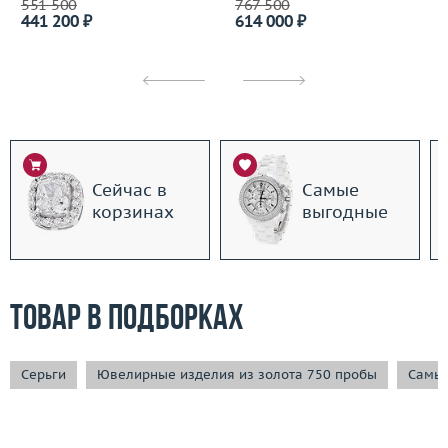
551 500
767 500
441 200 ₽
614 000 ₽
Сейчас в
Самые
корзинах
выгодные
Товар в подборках
Серьги
Ювелирные изделия из золота 750 пробы
Самые