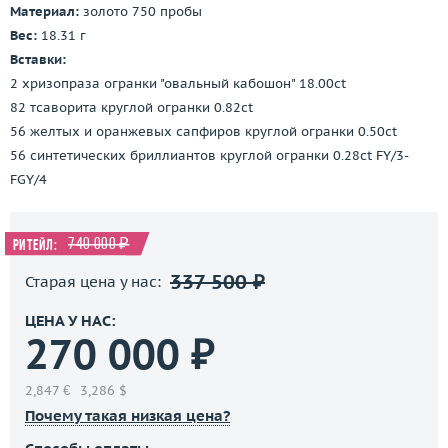
Материал:
золото 750 пробы
Вес:
18.31 г
Вставки:
2 хризопраза огранки "овальный кабошон" 18.00ct
82 тсаворита круглой огранки 0.82ct
56 желтых и оранжевых сапфиров круглой огранки 0.50ct
56 синтетических бриллиантов круглой огранки 0.28ct FY/3-
FGY/4
740 000 ₽
Ритейл:
337 500 ₽
Старая цена у нас:
ЦЕНА У НАС:
270 000 ₽
2,847 €
3,286 $
Почему такая низкая цена?