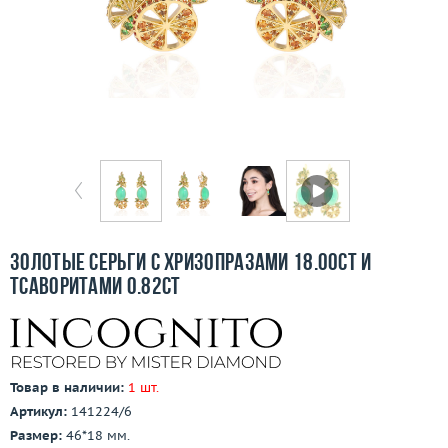
Бесплатная доставка
Покупка и оплата
О компании
Ломбард
Контакты
3D-тур по шоуруму
Золотые серьги с хризопразами 18.00ct и
тсаворитами 0.82ct
Заказать звонок
Товар в наличии:
1 шт.
Артикул:
141224/6
Размер:
46*18 мм.