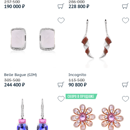
237 500
286 000
190 000 ₽
228 800 ₽
Valente
Verdi
Zancan
Zorab
Zydo
Belle Bague (GIM)
Incognito
305 500
113 500
244 400 ₽
90 800 ₽
Скоро в продаже