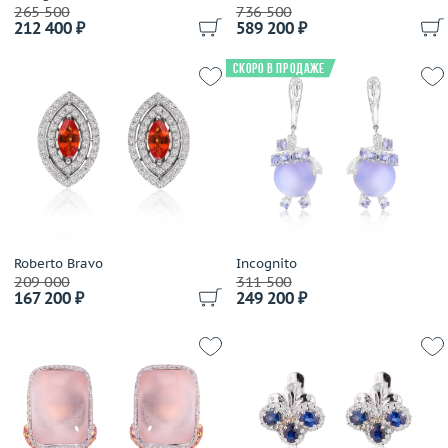
265 500
736 500
212 400 ₽
589 200 ₽
Скоро в продаже
Roberto Bravo
Incognito
209 000
311 500
167 200 ₽
249 200 ₽