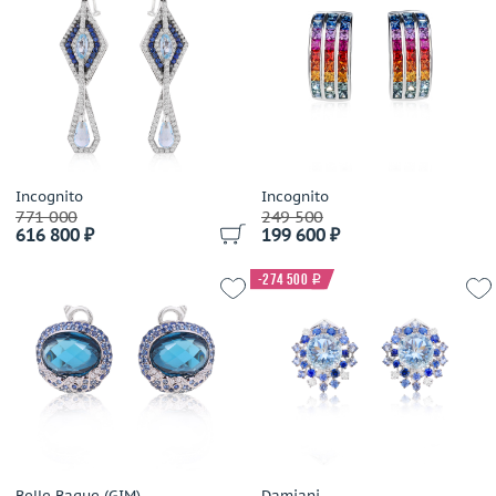
Incognito
Incognito
771 000
249 500
616 800 ₽
199 600 ₽
-274 500
i
Belle Bague (GIM)
Damiani