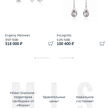
Evgeny Matveev
Incognito
397 500
125 500
318 000 ₽
100 400 ₽
Mister Diamond -
территория
Удивительные
Идеальное
свободная от
цены!
состояние!
обмана!