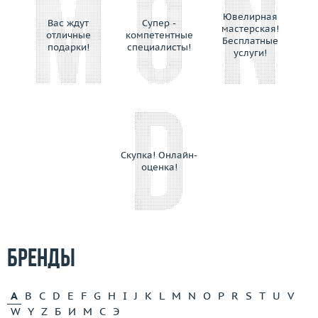
Ювелирная
Вас ждут
Супер -
мастерская!
отличные
компетентные
Бесплатные
подарки!
специалисты!
услуги!
Скупка! Онлайн-
оценка!
Бренды
A
B
C
D
E
F
G
H
I
J
K
L
M
N
O
P
R
S
T
U
V
W
Y
Z
Б
И
М
С
Э