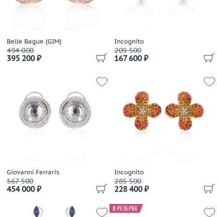
Belle Bague (GIM)
Incognito
494 000
209 500
395 200 ₽
167 600 ₽
Giovanni Ferraris
Incognito
567 500
285 500
454 000 ₽
228 400 ₽
В резерве