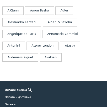
A.Clunn
Aaron Basha
Adler
Alessandro Fanfani
Alfieri & St.John
Angelique de Paris
Annamaria Cammilli
Antonini
Asprey London
Atasay
Audemars Piguet
Avakian
Онлайн-оценка
Оплата и доставка
Отзывы