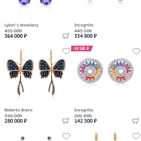
Lykov`s Jewellery
Incognito
455 000
443 500
364 000 ₽
354 800 ₽
-58 500
i
Roberto Bravo
Incognito
350 000
201 000
280 000 ₽
142 500 ₽