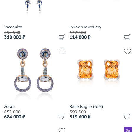
Incognito
Lykov`s Jewellery
397 500
142 500
318 000 ₽
114 000 ₽
Zorab
Belle Bague (GIM)
855 000
399 500
684 000 ₽
319 600 ₽