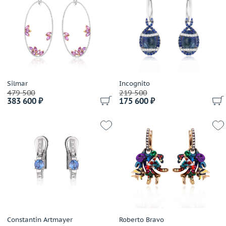
Выбрано:
всё
Leo Pizzo
LTJ
Размер (только для колец)
Lykov`s Jewellery
Выбрано:
всё
Magerit
Mauboussin
Теги
Mouawad
Mousson
Выбрано:
всё
Silmar
Incognito
479 500
219 500
Palmiero
383 600 ₽
175 600 ₽
Paolo Piovan
Применить
Picchiotti
Prologue
Raima
Roberto Bravo
Roberto Coin
Robotti Giovanni
Salavetti
Silmar
Constantin Artmayer
Roberto Bravo
Tiffany & Co